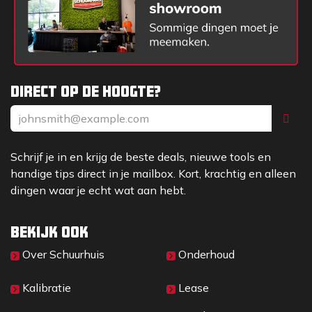
Hydraulische beremming op 4 wielen
Werklamp (LED) voor op hefarm
Antidiefstalbeveiliging met toegangscode
Niet gecertificeerd
Activatie mogelijkheid door dealer
Sleepkoppeling
Direct op de hoogte?
Technische gegevens Giant G2700E-xtra HD:
Accu
LFP-batterij- 260 Ah, 48 
Schrijf je in en krijg de beste deals, nieuwe tools en
Rijaandrijving
Electro motor van 13 kW
handige tips direct in je mailbox. Kort, krachtig en alleen
Werkhydrauliek
Electro motor van 12 kW
dingen waar je echt wat aan hebt.
Bedrijfsgewicht
2688 kg
Hefkracht
2200 kg
Kiplast
2455 kg
Bekijk ook
Hefhoogte
2498 mm
Over Sc​huurhuis
Onderhoud
Lengte zonder bak
3377 mm
Breedte op standaard
1080 mm
Kalibratie
Lease
banden
Elektrische vierwielaandr