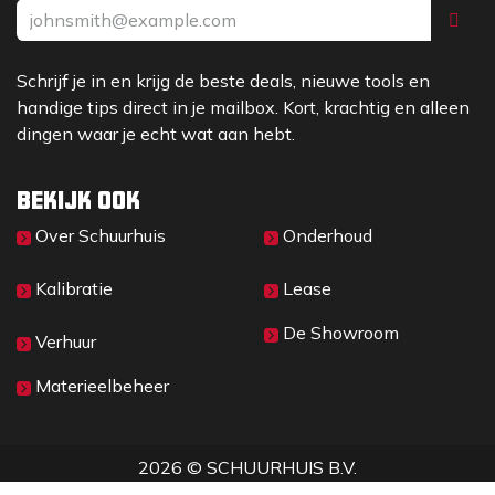
Aandrijving
cardanas
Trekkracht
12.500 N
Bediening
Voor/achteruit d.m.v. elek
Schrijf je in en krijg de beste deals, nieuwe tools en
Sperfunctie
Limited slip op vooras
handige tips direct in je mailbox. Kort, krachtig en alleen
Werkhydrauliek
40 ltr/min (170 bar)
dingen waar je echt wat aan hebt.
Rijsnelheid
0-20 km/h
Handrem
Trommelrem
Kleur
Giant geel / Giant grijs / z
Bekijk ook
Over Sc​huurhuis
Onderhoud
Gemeten met grondbak
1
Kalibratie
Lease
Gemeten op scharnierpunt in rechte stand, op stand
2
De Showroom
Kiplasten:
Verhuur
Materieelbeheer
2026 © SCHUURHUIS B.V.
Privacy