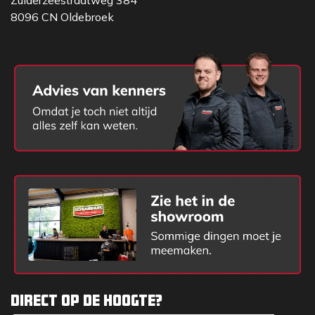
Zuiderzeestraatweg 384
Vangmuil achterop
8096 CN Oldebroek
LED werklamp op hefarm
Lithium-ion batterij 260 Ah, 48 V (195 kg) (390 A
optioneel)
Standaard "on board" 40A oplader 230V.
260 Ah, 48 V (390 Ah of 
Accu
optioneel)
Rijaandrijving
Electro motor van 7 kW
Werkhydrauliek
Electro motor van 12 kW
Bedrijfsgewicht
2595 kg
1
Hefkracht
2200 kg
Kiplast
2300 kg
2
Hefhoogte
2498 mm
2
Lengte zonder bak
3377 mm
Breedte op standaard
1080 mm
banden
Direct op de hoogte?
Elektrische vierwielaandr