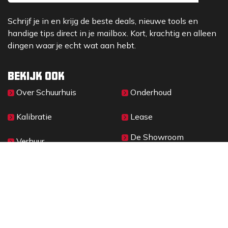
Schrijf je in en krijg de beste deals, nieuwe tools en
handige tips direct in je mailbox. Kort, krachtig en alleen
dingen waar je echt wat aan hebt.
Bekijk ook
Over Sc​huurhuis
Onderhoud
Kalibratie
Lease
De Showroom
Verhuur
Materieelbeheer
2026 © SCHUURHUIS B.V.
Privacy
​• ​