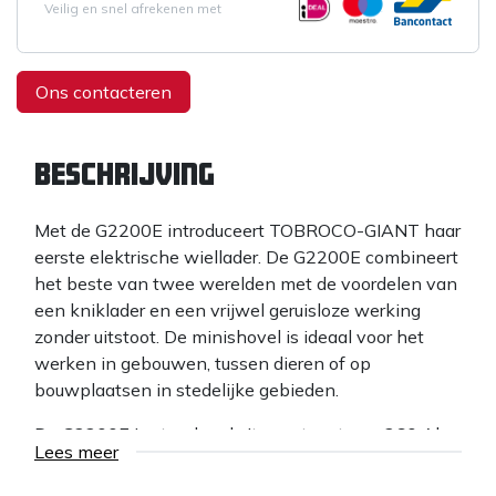
Veilig en snel afrekenen met
Ons contacteren
Beschrijving
Met de G2200E introduceert TOBROCO-GIANT haar
eerste elektrische wiellader. De G2200E combineert
het beste van twee werelden met de voordelen van
een kniklader en een vrijwel geruisloze werking
zonder uitstoot. De minishovel is ideaal voor het
werken in gebouwen, tussen dieren of op
bouwplaatsen in stedelijke gebieden.
De G2200E is standaard uitgerust met een 260 Ah,
Lees meer
48V lithium-ion accu die de ruimte vult waar
traditioneel de motor te vinden is (optioneel zijn