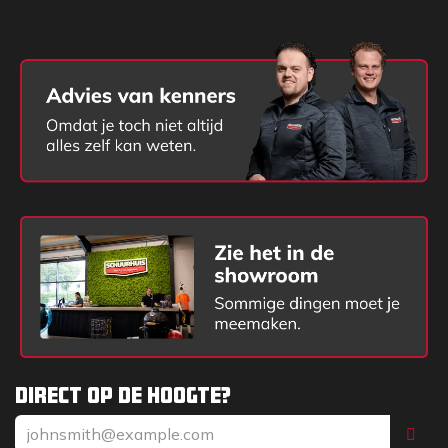
Rijsnelheid
0-20 km/h
Handrem
Trommelrem
Kleur
Giant geel / Giant grijs / zwart
Gemeten met grondbak
1
Gemeten op scharnierpunt in rechte stand, op standaard
2
banden
Direct op de hoogte?