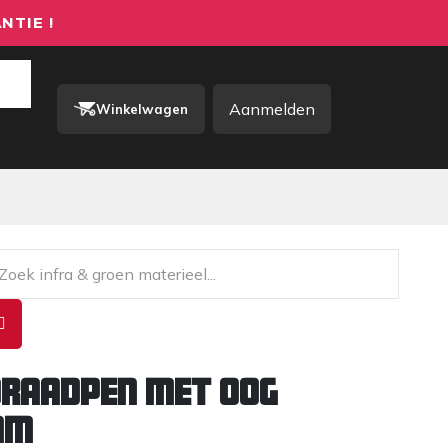
NTIE !
Aanmelden
Winkelwagen
rkkleding / PBM
Contact
Draadpen met oog
mm