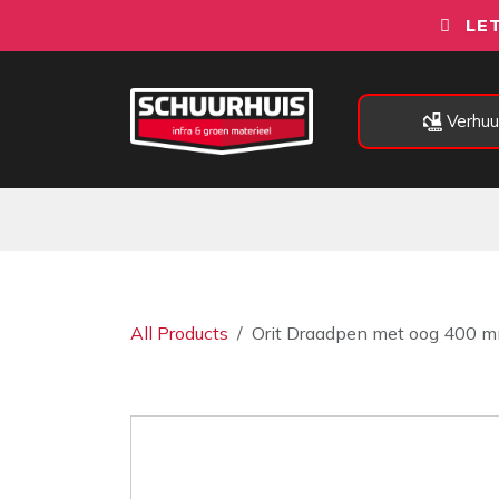
Overslaan naar inhoud
LET
Verhuu
Alle categorieën
Machines
All Products
Orit Draadpen met oog 400 