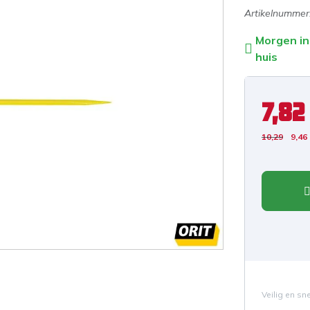
Artikelnummer
Morgen in
huis
7,82
10,29
9,46
Veilig en sn