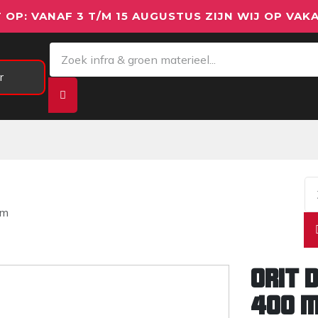
 OP: VANAF 3 T/M 15 AUGUSTUS ZIJN WIJ OP VAKA
r
Meetapparatuur
Aanhangwagens
We
mm
Orit 
400 