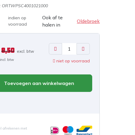
:
ORTWPSC4001021000
Ook af te
indien op
Oldebroek
voorraad
halen in
8,50
excl. b
tw
incl. btw
niet op voorraad
Toevoegen aan winkelwagen
el afrekenen met