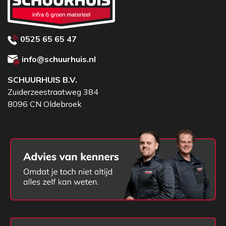
Zwaarste accupakket
Inclusief puinbak
Inclusief palletvorken
0525 65 65 47
Laden via 220V aansluiting
Goed onderhouden
info@schuurhuis.nl
Leasen of kopen, beiden mogelijk!
SCHUURHUIS B.V.
Zuiderzeestraatweg 384
8096 CN Oldebroek