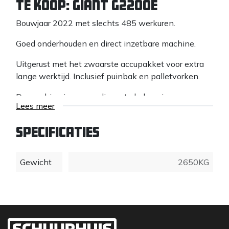
Te koop: Giant G2200E
Bouwjaar 2022 met slechts 485 werkuren.
Goed onderhouden en direct inzetbare machine.
Uitgerust met het zwaarste accupakket voor extra
lange werktijd. Inclusief puinbak en palletvorken.
De machine is eenvoudig op te laden via een
Lees meer
standaard 220V stekker.
Sterke en stille elektrische wiellader, ideaal voor
Specificaties
bouwplaatsen, agrarisch gebruik en
werkzaamheden binnen of in stedelijke gebieden.
Gewicht
2650KG
Specificaties:
Bouwjaar: 2022
Werkuren: 485 uur
Elektrische aandrijving