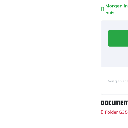
Morgen in
huis
Veilig en sn
Documen
Folder G3