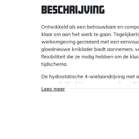
Beschrijving
Ontwikkeld als een betrouwbare en compa
klaar om aan het werk te gaan. Tegelijkerti
werkomgeving gecreëerd met een eenvoud
gloednieuwe kniklader biedt aannemers, v
flexibiliteit die ze nodig hebben om de kl
tijdschema.
De hydrostatische 4-wielaandrijving met 
sper op beide, 14 tons assen, voorkomt dat
Lees meer
voldoende trekkracht voor een soepele be
Vanwege het feit dat bouwplaatsen vaak erg
werken, hebben klanten de vraag naar ee
wielbasis die zware lasten kan tillen en 
zich door een hoge kiplast (4.100 kg) in ve
Aanspan:
GIANT Standaard (Hydraulisch)