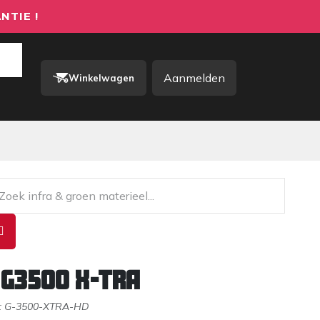
NTIE !
Aanmelden
Winkelwagen
rkkleding / PBM
Contact
 G3500 X-TRA
:
G-3500-XTRA-HD