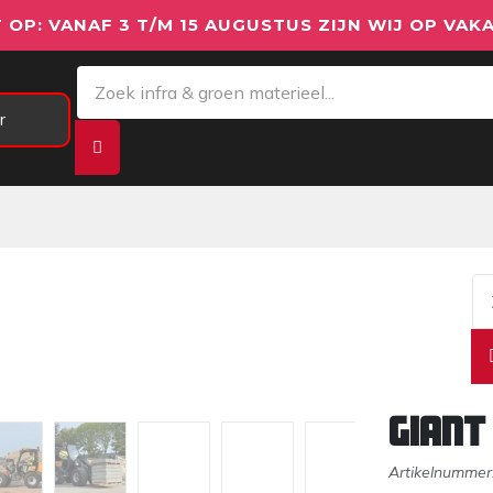
 OP: VANAF 3 T/M 15 AUGUSTUS ZIJN WIJ OP VAKA
r
Meetapparatuur
Aanhangwagens
We
Giant
Artikelnummer