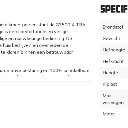
Specif
cte krachtpatser, staat de G3500 X-TRA
Brandstof
jd is een comfortabele en veilige
ige en nauwkeurige bediening. De
Gewicht
erhuurbedrijven en overheden de
Hefhoogte
us te klaren binnen een betrouwbaar
Hefkracht
automotive besturing en 100% schakelbare
Hoogte
 de machine grip verliest en geeft
weging.
Kiplast
 smal zijn en er niet veel ruimte is om te
Max.
n wendbare wiellader met een smalle
vermogen
vervoeren. De G3500 X-TRA onderscheidt
Motor
rgelijking met zijn eigen gewicht (3.700 kg).