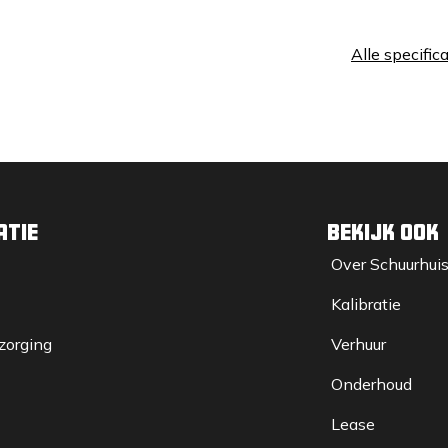
deuren links en rechts
rm (mechanisch bediend)
Alle specific
del, armleuning en rugverlenging
atie
Bekijk ook
Over Sc​huurhui
ilinder) DOC/DPF, STAGE V
Kalibratie
zorging
Verhuur
Onderhoud
Lease