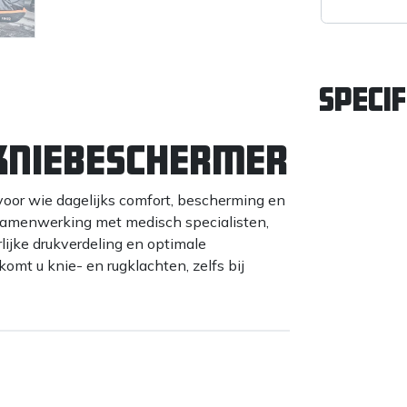
Specif
 Kniebeschermer
oor wie dagelijks comfort, bescherming en
samenwerking met medisch specialisten,
lijke drukverdeling en optimale
mt u knie- en rugklachten, zelfs bij
 de FENTO 200 Pro?
vervangbare inlay die drukpunten voorkomt
knie en onderbeen in de juiste houding