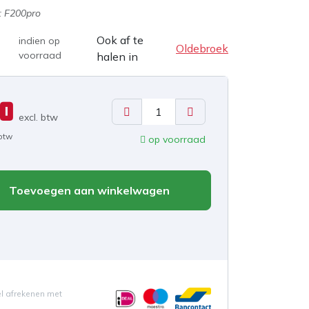
:
F200pro
Ook af te
indien op
Oldebroek
voorraad
halen in
00
excl. b
tw
 btw
op voorraad
Toevoegen aan winkelwagen
el afrekenen met