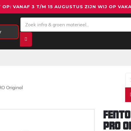
 OP: VANAF 3 T/M 15 AUGUSTUS ZIJN WIJ OP VAKA
r
Meetapparatuur
Aanhangwagens
We
O Original
Fento
PRO O