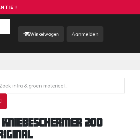
NTIE !
Aanmelden
Winkelwagen
rkkleding / PBM
Contact
 Kniebeschermer 200
riginal