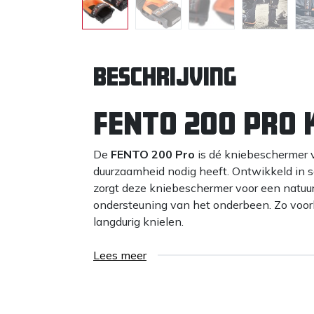
Beschrijving
FENTO 200 Pro
De
FENTO 200 Pro
is dé kniebeschermer v
duurzaamheid nodig heeft. Ontwikkeld in 
zorgt deze kniebeschermer voor een natuur
ondersteuning van het onderbeen. Zo voorko
langdurig knielen.
Waarom kiezen voor
Lees meer
100% comfort
– dankzij een zachte, 
Ondersteunt en beschermt
– houdt 