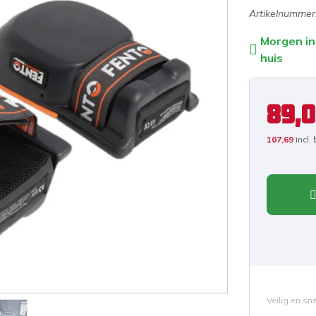
Artikelnummer
Morgen in
huis
89,
107,69
incl.
Veilig en sn