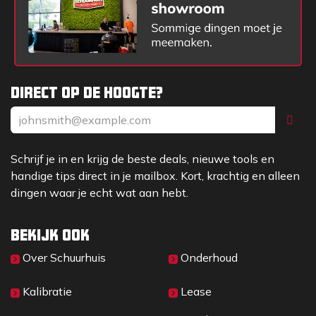
Generator – bij gebruik van de Kabeldetector in
combinatie met de SGA4 of SGV4
Signaalgenerator, waardoor nog meer kabels en
leidingen kunnen worden opgespoord (voor meer
info ; zie SGA4 / SGV4)
Direct op de hoogte?
AllScan – voor het detecteren van alle aanwezige
signalen
datalogging
Schrijf je in en krijg de beste deals, nieuwe tools en
handige tips direct in je mailbox. Kort, krachtig en alleen
Automatic Daily Self Test ; de resultaten van deze
dingen waar je echt wat aan hebt.
zelftest worden opgeslagen, waarna eventueel een
ProductValidatie Certificaat kan worden uitgeprint
Bekijk ook
AlarmZone-functie ; waarschuwing voor
uitzonderlijk ondiep liggende kabels en leidingen
Over Sc​huurhuis
Onderhoud
PeakHold ; langere weergave van de maximale
Kalibratie
Lease
meter-uitslag