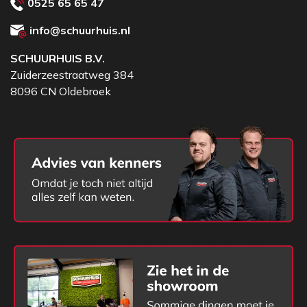
0525 65 65 47
info@schuurhuis.nl
SCHUURHUIS B.V.
Zuiderzeestraatweg 384
8096 CN Oldebroek