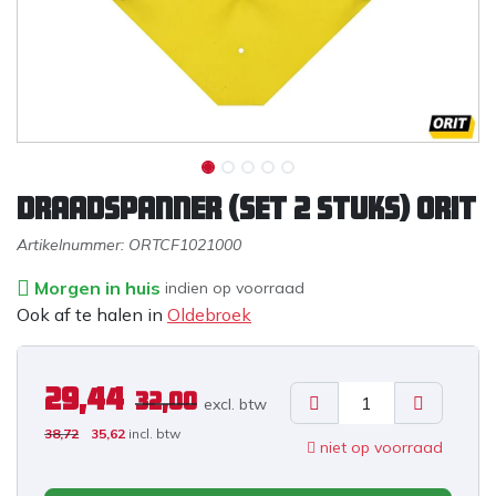
Draadspanner (set 2 stuks) ORIT
Artikelnummer:
ORTCF1021000
Morgen in huis
indien op voorraad
Ook af te halen in
Oldebroek
29,44
32,00
excl. b
tw
38,72
35,62
incl. btw
niet op voorraad