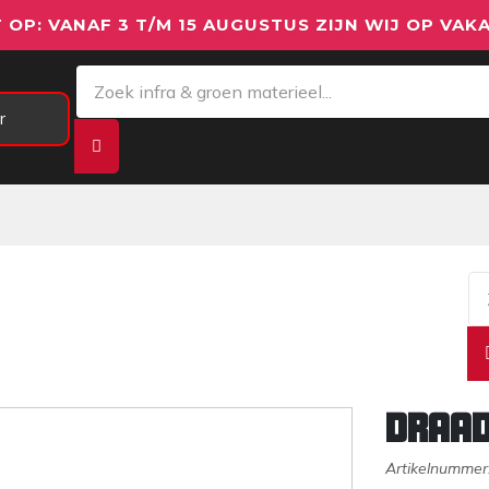
 OP: VANAF 3 T/M 15 AUGUSTUS ZIJN WIJ OP VAKA
r
Meetapparatuur
Aanhangwagens
We
Draad
Artikelnummer