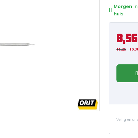
Morgen in
huis
8,56
11,25
10,3
Veilig en sn