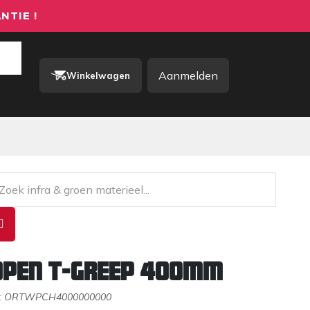
NTIE !
Aanmelden
Winkelwagen
rkkleding / PBM
Contact
pen T-greep 400mm
:
ORTWPCH4000000000