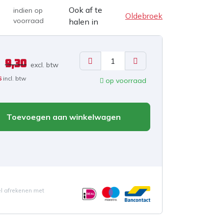
Ook af te
indien op
Oldebroek
voorraad
halen in
9,30
excl. b
tw
6
incl. btw
op voorraad
Toevoegen aan winkelwagen
el afrekenen met