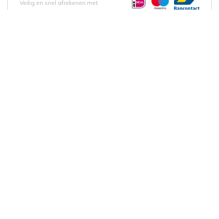
Veilig en snel afrekenen met
Beschrijving
Draadpen afzetijzer
Gegalvaniseerd
Lees meer
Specificaties
Breedte
12 mm
Hoogte
12 mm