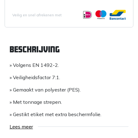
Veilig en snel afrekenen met
Beschrijving
» Volgens EN 1492-2.
» Veiligheidsfactor 7:1.
» Gemaakt van polyester (PES).
» Met tonnage strepen.
» Gestikt etiket met extra beschermfolie.
» Beschikbaar in verschillende lengtes volgens de
Lees meer
EN standaard kleurcode.