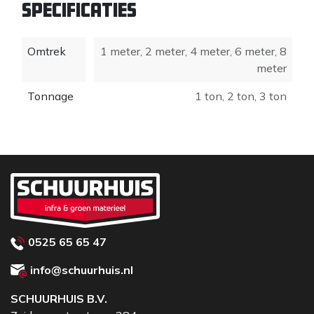
Specificaties
» Voldoet aan de Machinerichtlijn 2006/42/EG.
Geleverd met testcertificaat, CE-
Omtrek
1 meter
,
2 meter
,
4 meter
,
6 meter
,
8
conformiteitsverklaring en gebruiksaanwijzing.
meter
Tonnage
1 ton
,
2 ton
,
3 ton
0525 65 65 47
info@schuurhuis.nl
SCHUURHUIS B.V.