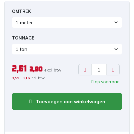
OMTREK
TONNAGE
2,61
2,90
excl. b
tw
3,51
3,16
incl. btw
op voorraad
Toevoegen aan winkelwagen