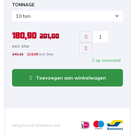
TONNAGE
180,90
201,00
excl. b
tw
243,21
218,89
incl. btw
op voorraad
Toevoegen aan winkelwagen
Veilig en snel afrekenen met