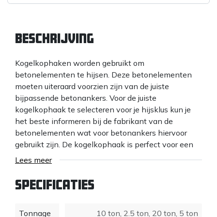
Beschrijving
Kogelkophaken worden gebruikt om
betonelementen te hijsen. Deze betonelementen
moeten uiteraard voorzien zijn van de juiste
bijpassende betonankers. Voor de juiste
kogelkophaak te selecteren voor je hijsklus kun je
het beste informeren bij de fabrikant van de
betonelementen wat voor betonankers hiervoor
gebruikt zijn. De kogelkophaak is perfect voor een
breed scala aan hijstoepassingen met
Lees meer
geprefabriceerde betonnen producten zoals trappen
of kolommen en heeft diverse varianten uit voorraad
Specificaties
leverbaar.
Tonnage
10 ton
,
2.5 ton
,
20 ton
,
5 ton