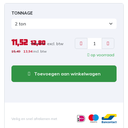
TONNAGE
11,52
12,80
excl. b
tw
15,49
13,94
incl. btw
op voorraad
Toevoegen aan winkelwagen
Veilig en snel afrekenen met