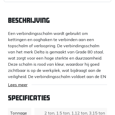
Beschrijving
Een verbindingsschalm wordt gebruikt om
kettingen en ooghaken te verbinden aan een
topschalm of verloopring. De verbindingsschalm
van het merk Delta is gemaakt van Grade 80 staal,
wat zorgt voor een hoge sterkte en duurzaamheid.
Deze schalm is rood van kleur, waardoor hij goed
zichtbaar is op de werkplek, wat bijdraagt aan de
veiligheid. De verbindingsschalm voldoet aan de EN
1677 normering en is CE-gecertificeerd, wat garant
Lees meer
staat voor naleving van strenge veiligheids- en
kwaliteitsnormen. Deze eigenschappen maken de
Specificaties
Delta verbindingsschalm een betrouwbare keuze
voor professionele hijstoepassingen.
Tonnage
2 ton
,
1.5 ton
,
1,12 ton
,
3,15 ton