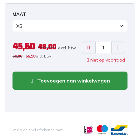
MAAT
45,60
48,00
excl. b
tw
58,08
55,18
incl. btw
niet op voorraad
Toevoegen aan winkelwagen
Veilig en snel afrekenen met