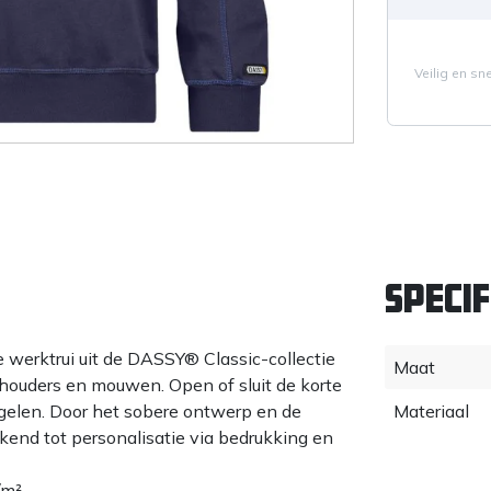
Veilig en sn
Specif
 werktrui uit de DASSY® Classic-collectie
Maat
chouders en mouwen. Open of sluit de korte
egelen. Door het sobere ontwerp en de
Materiaal
tekend tot personalisatie via bedrukking en
/m²