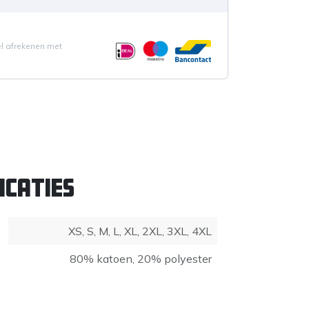
el afrekenen met
icaties
XS
,
S
,
M
,
L
,
XL
,
2XL
,
3XL
,
4XL
80% katoen
,
20% polyester