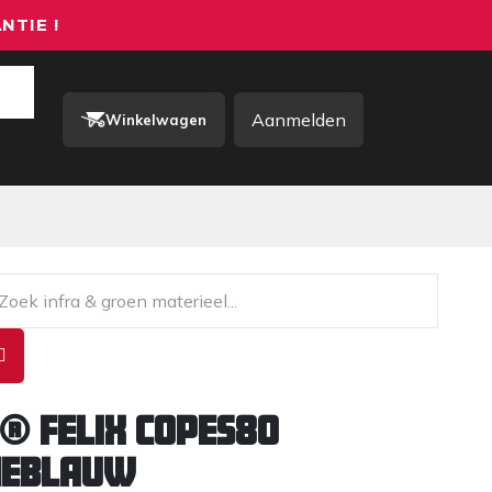
NTIE !
Aanmelden
Winkelwagen
rkkleding / PBM
Contact
® Felix COPES80
NEBLAUW