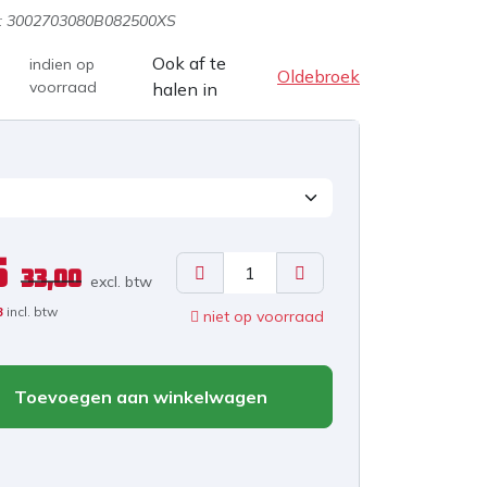
:
3002703080B082500XS
Ook af te
indien op
Oldebroek
voorraad
halen in
5
33,00
excl. b
tw
3
incl. btw
niet op voorraad
Toevoegen aan winkelwagen