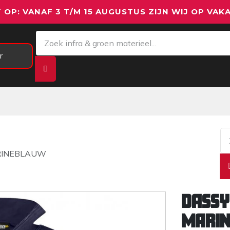
 OP: VANAF 3 T/M 15 AUGUSTUS ZIJN WIJ OP VAKA
r
Meetapparatuur
Aanhangwagens
We
ARINEBLAUW
DASSY
MARI