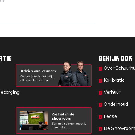
atie
Bekijk ook
Over Sc​huurh
Kalibratie
Bezorging
Verhuur
Onderhoud
Lease
De Showroo