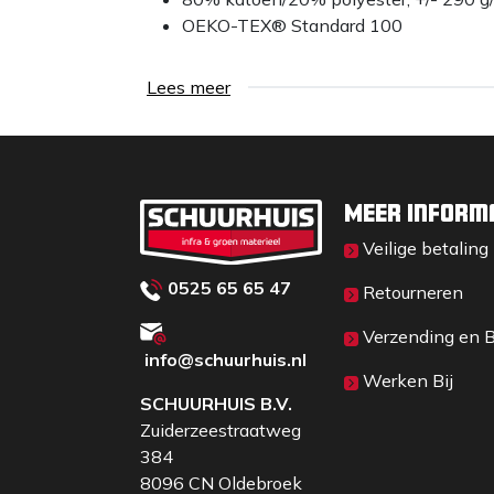
OEKO-TEX® Standard 100
Lees meer
Meer inform
Veilige betaling
0525 65 65 47
Retourneren
Verzending en 
info@schuurhuis.n
l
Werken Bij
SCHUURHUIS B.V.
Zuiderzeestraatweg
384
8096 CN Oldebroek