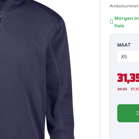
Artikelnummer
Morgen in
huis
MAAT
31,3
39,93
37,9