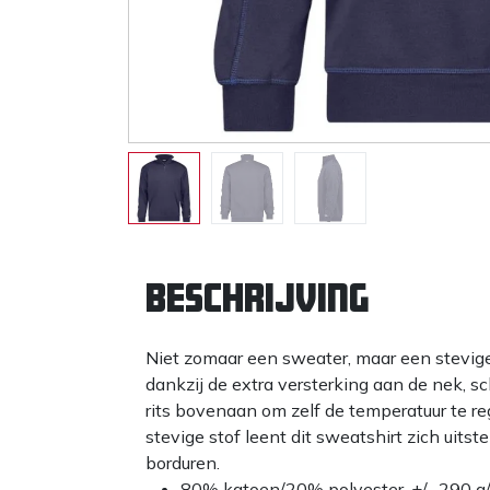
Beschrijving
Niet zomaar een sweater, maar een stevige
dankzij de extra versterking aan de nek, s
rits bovenaan om zelf de temperatuur te r
stevige stof leent dit sweatshirt zich uits
borduren.
80% katoen/20% polyester, +/- 290 g