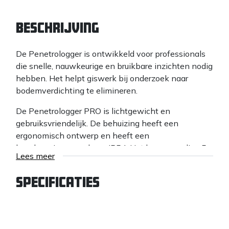
Beschrijving
De Penetrologger is ontwikkeld voor professionals
die snelle, nauwkeurige en bruikbare inzichten nodig
hebben. Het helpt giswerk bij onderzoek naar
bodemverdichting te elimineren.
De Penetrologger PRO is lichtgewicht en
gebruiksvriendelijk. De behuizing heeft een
ergonomisch ontwerp en heeft een
beschermingsgraad van IP54. Het hoogwaardige 5-
Lees meer
inch LCD-kleurenscherm kan met handschoenen
worden bediend en is leesbaar in veeleisende
Specificaties
buitenomstandigheden.
De Penetrologger PRO is geschikt voor Conus Index
(CI)-metingen