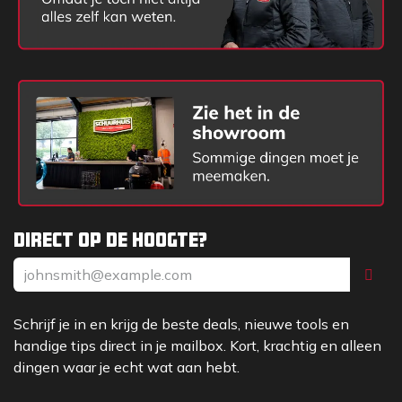
Conus 2 cm2, 60 °
Conus 3 1/3 cm2, 60 °
Conus 5 cm2, 60 °
Sondeerstang (conus 1 cm2) Ø 8 mm
Sondeerstang (conus 2 cm2 - 5 cm2) Ø 10 mm
Controlemal voor de conussen
Diepte referentieplaat
Toolset Penetrologger PRO
USB-C naar USB-C kabel, 1 m
Penetrologger PRO gebruikshandleiding
Direct op de hoogte?
Opties
Bodemvochtsensor set
CBR Conus kit
Schrijf je in en krijg de beste deals, nieuwe tools en
handige tips direct in je mailbox. Kort, krachtig en alleen
dingen waar je echt wat aan hebt.