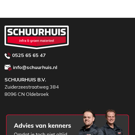
Belangrijkste kenmerken
Digitale datalogging met GPS-locatie
Optionele bodemvochtigheidssensor
Meting in megapascal (MPa), Newton (N), PSI
en California Bearing Ratio (CBR)*
Duurzaam, onderhoudsvrij ontwerp voor
betrouwbaarheid in het veld
0525 65 65 47
Naadloze data-integratie in bestaande
info@schuurhuis.nl
workflows met behulp van de
PenetroPROviewer-applicatie
SCHUURHUIS B.V.
Zuiderzeestraatweg 384
Ontdek de volledige overzicht van de
8096 CN Oldebroek
functionaliteiten in de onderstaande brochure.
Set inhoud
Penetrologger PRO koffer
Penetrologger PRO
Conus 1 cm2, 60 °