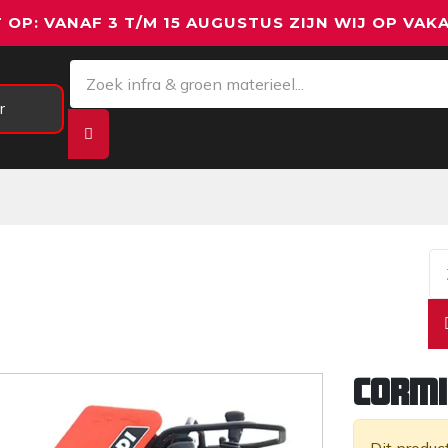
 OP: VANAF 3 T/M 15 AUGUSTUS ZIJN WIJ OP VAKA
r
Meetapparatuur
Aanhangwagens
We
Cormi
Dit produc