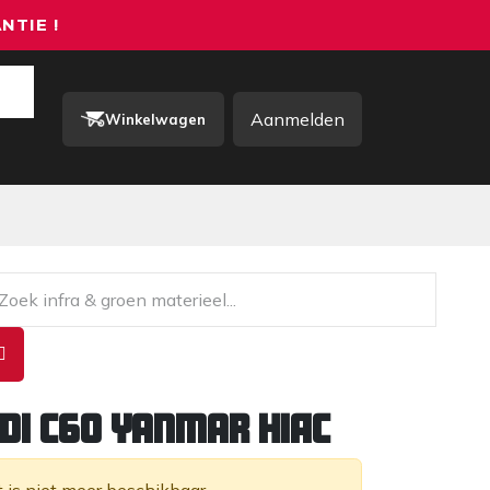
NTIE !
Aanmelden
Winkelwagen
rkkleding / PBM
Contact
di C60 Yanmar HIAC
t is niet meer beschikbaar.