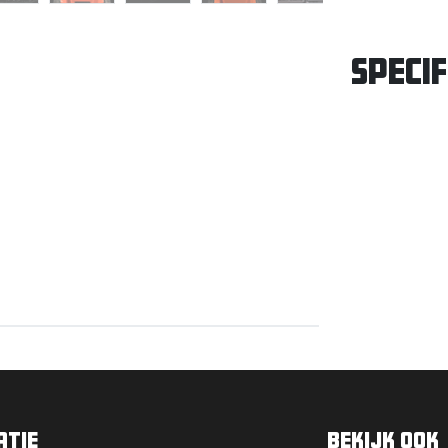
Specif
pompen
en
atie
Bekijk ook