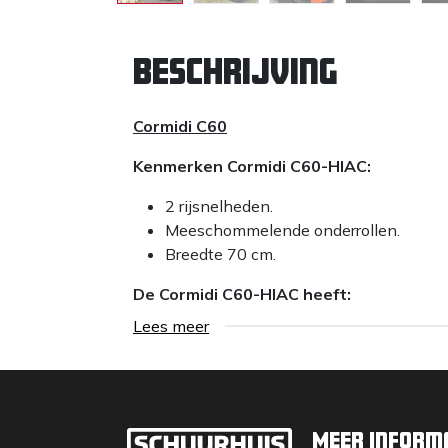
Beschrijving
Cormidi C60
Kenmerken Cormidi C60-HIAC:
2 rijsnelheden.
Meeschommelende onderrollen.
Breedte 70 cm.
De Cormidi C60-HIAC heeft:
Lees meer
Trekstarter
Hydraulische transmissie 3 tandwiel
Hydraulisch kantelen
Versterkte dump met afgeronde hoek
Hoge kipping 1,62 meter
Meer inform