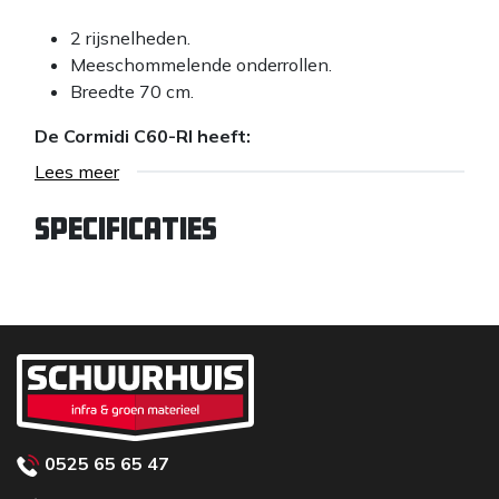
2 rijsnelheden.
Meeschommelende onderrollen.
Breedte 70 cm.
De Cormidi C60-RI heeft:
Lees meer
Trekstarter
Hydraulische transmissie 3 tandwielpompen
Specificaties
Hydraulisch kantelen
Versterkte dump met afgeronde hoeken
Wielen en rollen van staal met vetmachine
voor smering
Parkeerrem
Anti-cavitatie snelheid regelkleppen
Oliekoeler met elektrische ventilator
Zuurbestendige stickers
Super gedempte motorkap
0525 65 65 47
Opvouwbaar platform