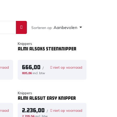
Aanbevolen
Sorteren op:
Knippers
Almi AL50KS steenknipper
666,00
rraad
niet op voorraad
/
805,86
incl. btw
Knippers
Almi AL65UT Easy knipper
2.236,00
rraad
niet op voorraad
/
2.705,56
incl. btw