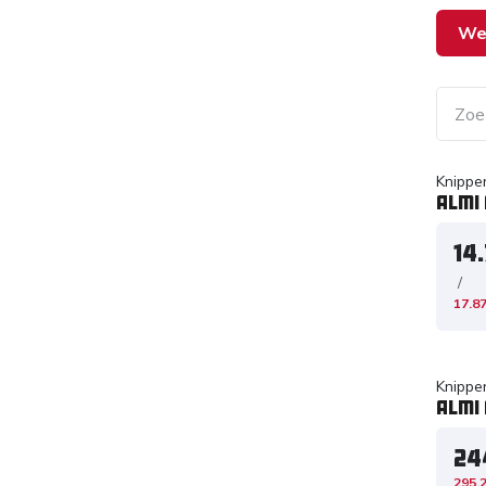
We
Knippe
Almi
14
/
17.8
Knippe
Almi 
24
295,