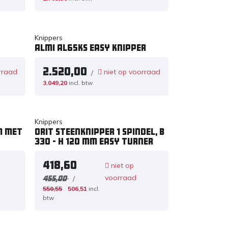
Knippers
Almi AL65KS Easy knipper
2.520,00
rraad
niet op voorraad
/
3.049,20
incl. btw
Knippers
m met
Orit Steenknipper 1 spindel, B
330 - H 120 mm Easy Turner
418,60
niet op
voorraad
/
455,00
550,55
506,51
incl.
btw