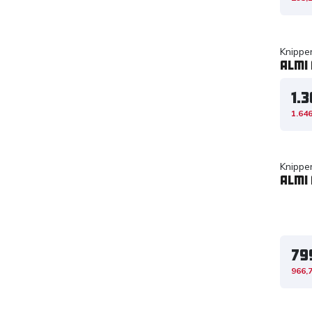
Knippe
Almi
1.3
1.646
Knippe
Almi 
79
966,