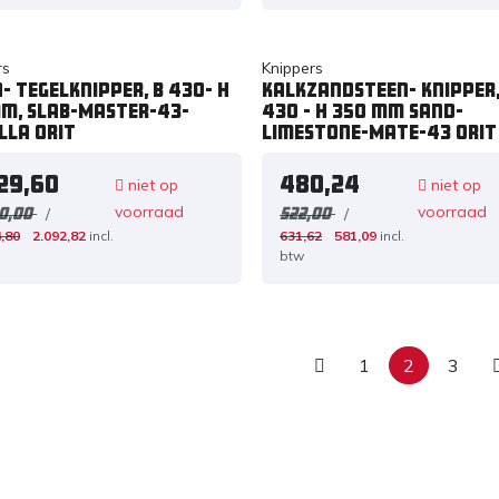
rs
Knippers
- tegelknipper, B 430- H
Kalkzandsteen- knipper,
mm, Slab-Master-43-
430 - H 350 mm Sand-
lla ORIT
Limestone-Mate-43 ORIT
729,60
480,24
niet op
niet op
voorraad
voorraad
/
/
0,00
522,00
,80
2.092,82
incl.
631,62
581,09
incl.
btw
1
2
3