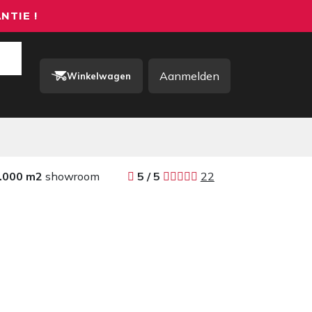
NTIE !
Aanmelden
Winkelwagen
rkkleding / PBM
Contact
.000 m2
showroom
​​
5 / 5 ​
22