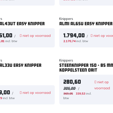
rs
Knippers
 AL43UT Easy knipper
Almi AL65U Easy knipper
61,00
1.794,00
niet op voorraad
niet op voo
/
/
,81
incl. btw
2.170,74
incl. btw
rs
Knippers
AL33U Easy knipper
Steenknipper 150 - 85 m
koppelsteen ORIT
280,60
niet op
voorraad
/
305,00
9,00
niet op voorraad
/
369,05
339,53
incl.
79
incl. btw
btw