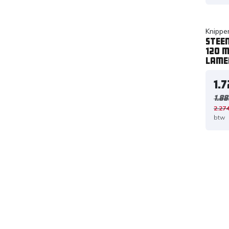
Knippe
Steen
120 
Lame
1.
1.88
2.274
btw