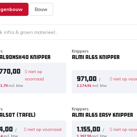
genbouw
Bouw
rs
Knippers
 AL90NSH40 knipper
Almi AL65 knipper
.770,00
niet op
971,00
voorraad
niet op voo
/
71,70
incl. btw
1.174,91
incl. btw
rs
Knippers
AL50T (tafel)
Almi AL65 Easy knipper
4,00
1.155,00
niet op voorraad
niet op voo
/
/
24
incl. btw
1.397,55
incl. btw