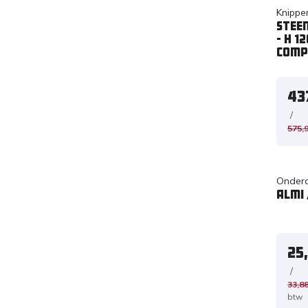
Knippe
Steen
- H 1
Comp
43
/
575,
Onderd
Almi 
25
/
33,8
btw