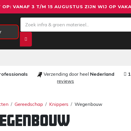
 OP: VANAF 3 T/M 15 AUGUSTUS ZIJN WIJ OP VAKA
r
Meetapparatuur
Aanhangwagens
We
rofessionals ​​
Verzending door heel
Nederland
1
reviews​
cten
Gereedschap
Knippers
Wegenbouw
egenbouw