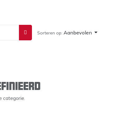
Aanbevolen
Sorteren op:
finieerd
 categorie.