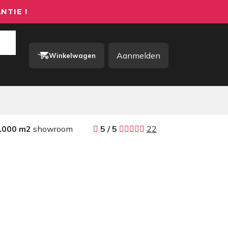
NTIE !
Aanmelden
Winkelwagen
rkkleding / PBM
Contact
.000 m2
showroom
​​
5 / 5 ​
22