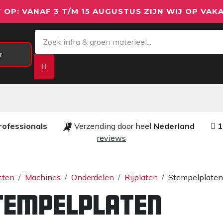
 OP: VANAF 3 T/M 15 AUGUSTUS ZIJN WIJ OP VAKA
r
Meetapparatuur
Aanhangwagens
We
rofessionals ​​
Verzending door heel
Nederland
1
reviews​
cten
Machines
Onderdelen
Rijplaten
Stempelplaten
tempelplaten