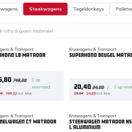
iwagens
Steekwagens
Tegeldonkeys
Pallet
gens & Transport
Kruiwagens & Transport
rhond LB Matador
Superhond beugel Mata
5,80
op
748,00
20,40
voorraad
op voo
/
24,00
08
769,32
incl. btw
29,04
24,68
incl. btw
gens & Transport
Kruiwagens & Transport
melwagen CT Matador
Steekwagen Matador NS
L Aluminium