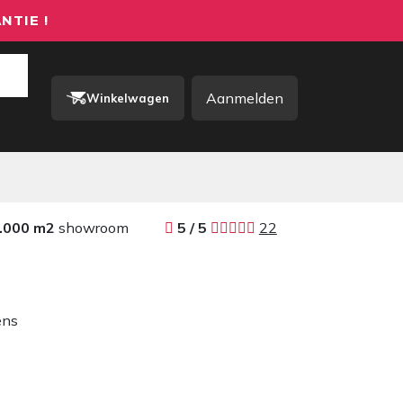
NTIE !
Aanmelden
Winkelwagen
rkkleding / PBM
Contact
.000 m2
showroom
​​
5 / 5 ​
22
ens