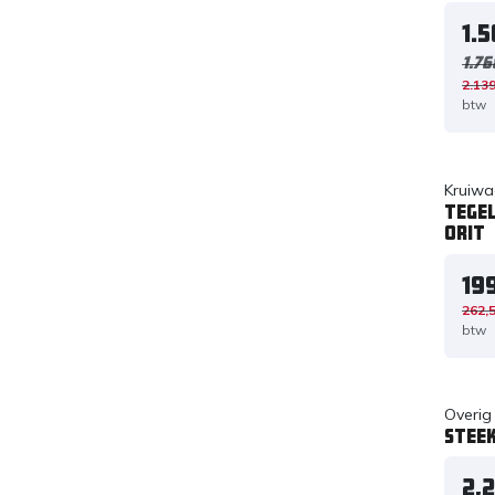
1.
1.76
2.139
btw
Kruiwa
Tege
ORIT
19
262,
btw
Overig
Stee
2,