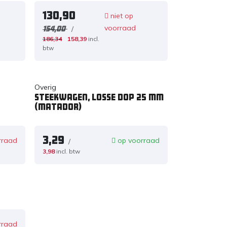
130,90
niet op
voorraad
/
154,00
186,34
158,39
incl.
btw
Overig
Steekwagen, losse dop 25 mm
(matador)
3,29
rraad
op voorraad
/
3,98
incl. btw
rraad