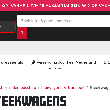
 OP: VANAF 3 T/M 15 AUGUSTUS ZIJN WIJ OP VAKA
r
Meetapparatuur
Aanhangwagens
We
rofessionals ​​
Verzending door heel
Nederland
1
reviews​
cten
Gereedschap
Kruiwagens & Transport
Steekwag
teekwagens