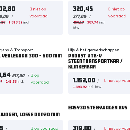
502,80
320,45
niet op
niet op
voorraad
voorraad
/
/
8,00
377,00
,28
1.818,39
incl.
456,17
387,74
incl.
btw
gens & Transport
Hijs & hef gereedschappen
l verlegkar 300 - 600 mm
PROBST VTK-V
Steentransportkar /
klinkerkar
9,64
op
/
217,00
1.152,00
niet op voo
/
57
241,56
incl.
voorraad
1.393,92
incl. btw
EASY30 STEEKWAGEN RVS
kwagen, losse dop20 mm
25
319,00
op voorraad
niet op voo
/
/