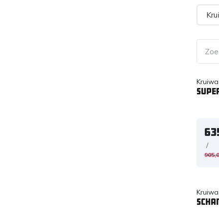
Kru
Kruiwa
Supe
63
/
905,
Kruiwa
Scha