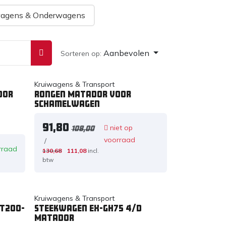
wagens & Onderwagens
Aanbevolen
Sorteren op:
Kruiwagens & Transport
dor
Rongen Matador voor
schamelwagen
91,80
niet op
108,00
voorraad
/
rraad
130,68
111,08
incl.
btw
Kruiwagens & Transport
T200-
Steekwagen EX-GH75 4/D
Matador