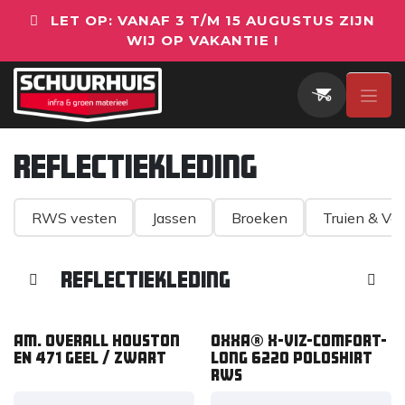
Overslaan naar inhoud
LET OP: VANAF 3 T/M 15 AUGUSTUS ZIJN
WIJ OP VAKANTIE !
Reflectiekleding
RWS vesten
Jassen
Broeken
Truien & Ve
Reflectiekleding
Am. overall Houston
OXXA® X-Viz-Comfort-
EN 471 geel / zwart
Long 6220 poloshirt
RWS