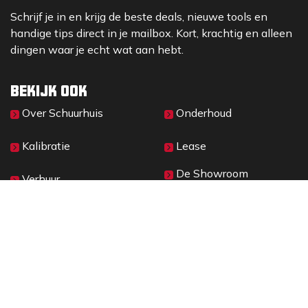
Schrijf je in en krijg de beste deals, nieuwe tools en
handige tips direct in je mailbox. Kort, krachtig en alleen
dingen waar je echt wat aan hebt.
Bekijk ook
Over Sc​huurhuis
Onderhoud
Kalibratie
Lease
De Showroom
Verhuur
Materieelbeheer
2026 © SCHUURHUIS B.V.
Privacy
​• ​
Algemene voorwaarden