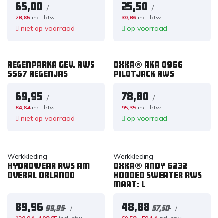
65,00
25,50
/
/
78,65
incl. btw
30,86
incl. btw
niet op voorraad
op voorraad
Regenparka gev. RWS
OXXA® Aka 0966
5567 regenjas
pilotjack RWS
69,95
78,80
/
/
84,64
incl. btw
95,35
incl. btw
niet op voorraad
op voorraad
Werkkleding
Werkkleding
Hydrowear RWS Am
OXXA® Andy 6232
overal Orlando
hooded sweater RWS
maat: L
89,96
48,88
/
/
99,95
57,50
120,94
108,85
incl. btw
69,58
59,14
incl. btw