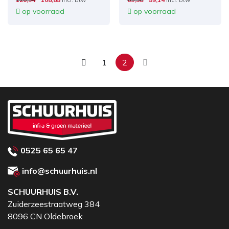
op voorraad
op voorraad
1
2
0525 65 65 47
info@schuurhuis.nl
SCHUURHUIS B.V.
Zuiderzeestraatweg 384
8096 CN Oldebroek