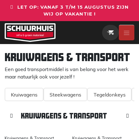
Overslaan naar inhoud
LET OP: VANAF 3 T/M 15 AUGUSTUS ZIJN
WIJ OP VAKANTIE !
Kruiwagens & Transport
Een goed transportmiddel is van belang voor het werk
maar natuurlijk ook voor jezelf !
Kruiwagens
Steekwagens
Tegeldonkeys
Kruiwagens & Transport
Kruiwagens & Transport
Kruiwagens & Transport