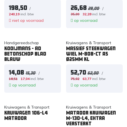
198,50
26,68
/
/
29,00
240,19
incl. btw
35,09
32,28
incl. btw
niet op voorraad
op voorraad
Handgereedschap
Kruiwagens & Transport
Kooijmans - AD
Massief steekwagen
Betonschop blad
wiel M-808-CT AS
blauw
Ø25MM KL
14,08
52,70
/
/
15,30
62,00
18,51
17,04
incl. btw
75,02
63,77
incl. btw
op voorraad
op voorraad
Kruiwagens & Transport
Kruiwagens & Transport
Kruiwagen 106-L4
Matador kruiwagen
Matador
M-130-L4, extra
versterkt