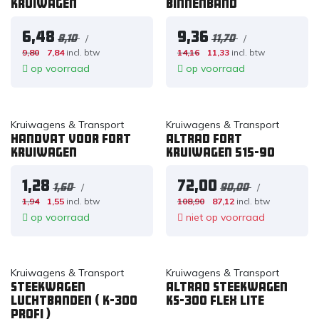
kruiwagen
binnenband
6,48
9,36
/
/
8,10
11,70
9,80
7,84
incl. btw
14,16
11,33
incl. btw
op voorraad
op voorraad
Kruiwagens & Transport
Kruiwagens & Transport
Handvat voor Fort
Altrad Fort
kruiwagen
Kruiwagen 515-90
1,28
72,00
/
/
1,60
90,00
1,94
1,55
incl. btw
108,90
87,12
incl. btw
op voorraad
niet op voorraad
Kruiwagens & Transport
Kruiwagens & Transport
Steekwagen
Altrad Steekwagen
luchtbanden ( K-300
KS-300 Flex Lite
profi )