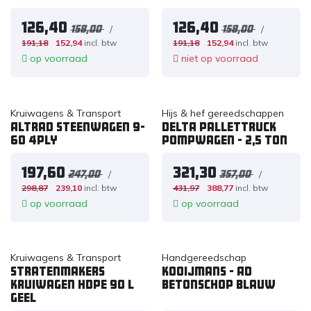
126,40
126,40
/
/
158,00
158,00
191,18
152,94
incl. btw
191,18
152,94
incl. btw
op voorraad
niet op voorraad
Kruiwagens & Transport
Hijs & hef gereedschappen
Altrad Steenwagen 9-
DELTA Pallettruck
60 4PLY
pompwagen - 2,5 ton
197,60
321,30
/
/
247,00
357,00
298,87
239,10
incl. btw
431,97
388,77
incl. btw
op voorraad
op voorraad
Kruiwagens & Transport
Handgereedschap
Stratenmakers
Kooijmans - AD
kruiwagen HDPE 90 L
betonschop blauw
geel