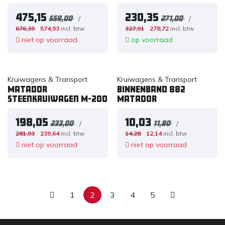
475,15
230,35
/
/
559,00
271,00
676,39
574,93
incl. btw
327,91
278,72
incl. btw
niet op voorraad
op voorraad
Kruiwagens & Transport
Kruiwagens & Transport
Matador
BINNENBAND 882
Steenkruiwagen M-200
Matador
198,05
10,03
/
/
233,00
11,80
281,93
239,64
incl. btw
14,28
12,14
incl. btw
niet op voorraad
niet op voorraad
1
2
3
4
5