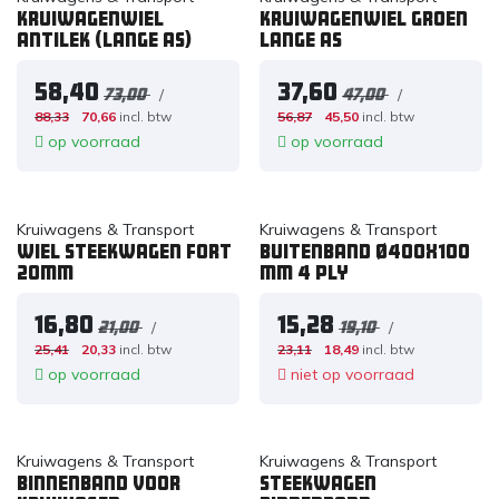
Kruiwagenwiel
Kruiwagenwiel groen
antilek (lange as)
lange as
58,40
37,60
/
/
73,00
47,00
88,33
70,66
incl. btw
56,87
45,50
incl. btw
op voorraad
op voorraad
Kruiwagens & Transport
Kruiwagens & Transport
Wiel steekwagen FORT
Buitenband Ø400x100
20mm
mm 4 ply
16,80
15,28
/
/
21,00
19,10
25,41
20,33
incl. btw
23,11
18,49
incl. btw
op voorraad
niet op voorraad
Kruiwagens & Transport
Kruiwagens & Transport
Binnenband voor
Steekwagen