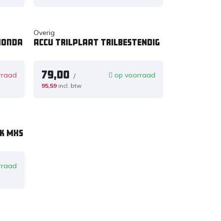
Overig
Honda
Accu trilplaat TRILBESTENDIG
79,00
rraad
op voorraad
/
95,59
incl. btw
EK MXS
rraad