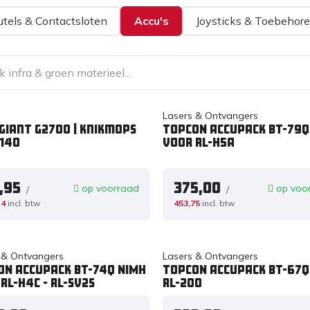
utels & Contactsloten
Accu's
Joysticks & Toebehor
Lasers & Ontvangers
Giant G2700 | Knikmops
TOPCON ACCUPACK BT-79Q
 140
VOOR RL-H5A
,95
375,00
op voorraad
op voo
/
/
14
incl. btw
453,75
incl. btw
 & Ontvangers
Lasers & Ontvangers
ON ACCUPACK BT-74Q NiMH
TOPCON ACCUPACK BT-67Q
RL-H4C - RL-SV2S
RL-200