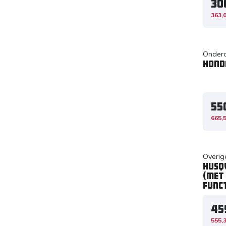
30
363,
Onderd
Hond
55
665,
Overig
Husq
(met
funct
45
555,