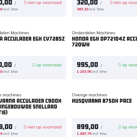
0,00
320,00
niet op voorraad
niet op voo
/
/
00
incl. btw
387,20
incl. btw
elen Machines
Onderdelen Machines
a acculader eGX CV7285Z
Honda eGX DP72104Z acc
720Wh
0,00
995,00
op voorraad
op voo
/
/
50
incl. btw
1.203,95
incl. btw
e machines
Overige machines
varna Acculader C900X
HUSQVARNA B750X PACE
 ingebouwde snellaad
ie)
9,00
899,00
niet op voorraad
op voo
/
/
39
incl. btw
1.087,79
incl. btw