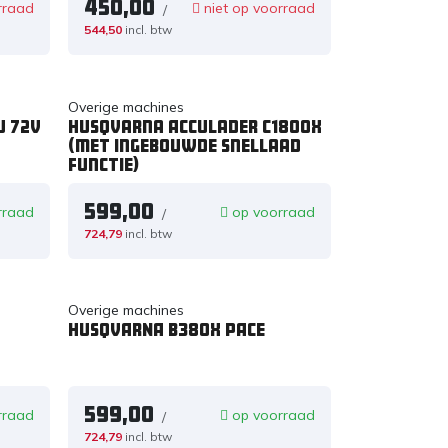
450,00
rraad
niet op voorraad
/
544,50
incl. btw
Overige machines
u 72v
Husqvarna Acculader C1800X
(met ingebouwde snellaad
functie)
599,00
rraad
op voorraad
/
724,79
incl. btw
Overige machines
HUSQVARNA B380X PACE
599,00
rraad
op voorraad
/
724,79
incl. btw