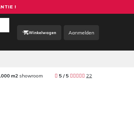
NTIE !
Aanmelden
Winkelwagen
rkkleding / PBM
Contact
.000 m2
showroom
​​
5 / 5 ​
22