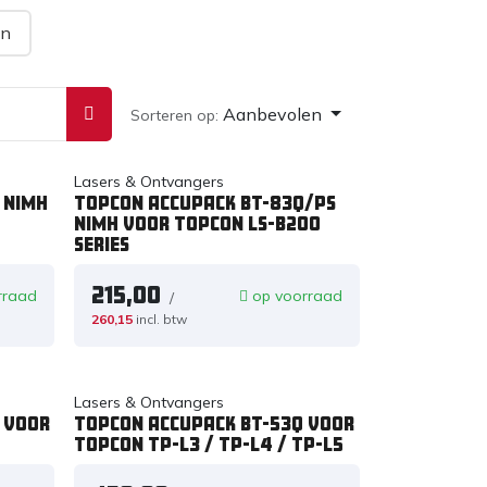
en
Aanbevolen
Sorteren op:
Lasers & Ontvangers
 NiMH
TOPCON ACCUPACK BT-83Q/PS
NiMH VOOR TOPCON LS-B200
Series
215,00
rraad
op voorraad
/
260,15
incl. btw
Lasers & Ontvangers
 VOOR
TOPCON ACCUPACK BT-53Q VOOR
TOPCON TP-L3 / TP-L4 / TP-L5