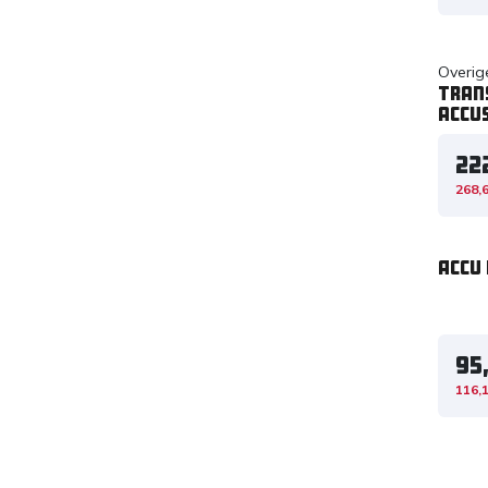
Overig
Tran
accus
22
268,
Accu 
95
116,