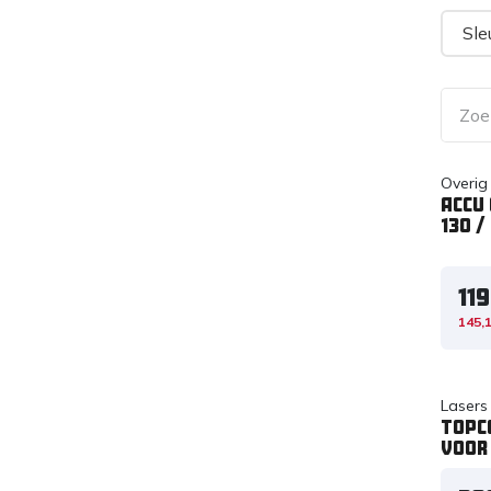
Sle
Overig
Accu 
130 /
119
145,
Lasers
TOPC
VOOR 