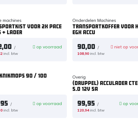
e machines
Onderdelen Machines
sportkist voor 2x PACE
Transportkoffer voor 
 + lader
eGX Accu
2,00
90,00
op voorraad
niet op voo
/
/
62
incl. btw
108,90
incl. btw
knikmops 90 / 100
Overig
(Druppel) Acculader CT
5.0 12V 5A
,95
99,95
op voorraad
op voo
/
/
10
incl. btw
120,94
incl. btw