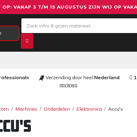
 OP: VANAF 3 T/M 15 AUGUSTUS ZIJN WIJ OP VAKA
r
Meetapparatuur
Aanhangwagens
We
rofessionals ​​
Verzending door heel
Nederland
1
reviews​
cten
Machines
Onderdelen
Elektronica
Accu's
ccu's