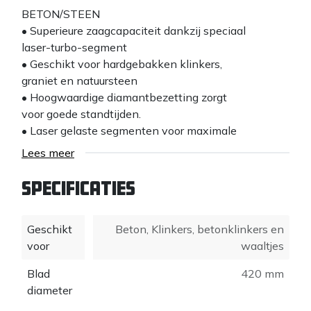
BETON/STEEN
• Superieure zaagcapaciteit dankzij speciaal
laser-turbo-segment
• Geschikt voor hardgebakken klinkers,
graniet en natuursteen
• Hoogwaardige diamantbezetting zorgt
voor goede standtijden.
• Laser gelaste segmenten voor maximale
gebruikersveiligheid
Lees meer
• Speciaal asgat maakt gebruik op
iQ-machines mogelijk
Specificaties
Geschikt
Beton
,
Klinkers, betonklinkers en
voor
waaltjes
Blad
420 mm
diameter