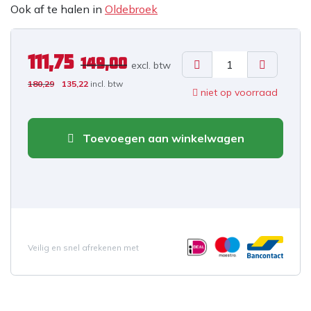
Ook af te halen in
Oldebroek
111,75
149,00
excl. b
tw
180,29
135,22
incl. btw
niet op voorraad
Toevoegen aan winkelwagen
Veilig en snel afrekenen met