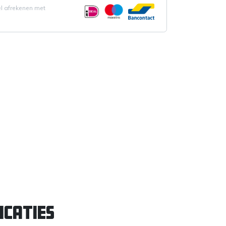
el afrekenen met
icaties