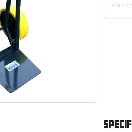
Veilig en sn
Specif