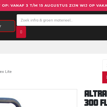
 OP: VANAF 3 T/M 15 AUGUSTUS ZIJN WIJ OP VAKA
r
Meetapparatuur
Aanhangwagens
We
ex Lite
Altra
300 F