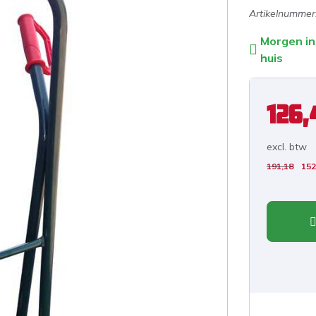
Artikelnummer
Morgen in
huis
126,
excl. b
tw
191,18
152