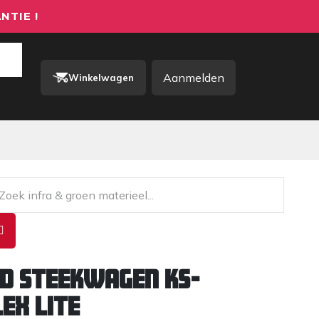
NTIE !
Aanmelden
Winkelwagen
rkkleding / PBM
Contact
d Steekwagen KS-
lex Lite