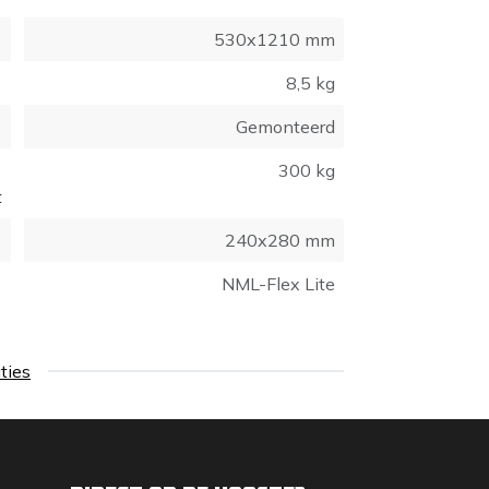
530x1210 mm
8,5 kg
Gemonteerd
300 kg
t
240x280 mm
NML-Flex Lite
aties