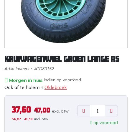
Kruiwagenwiel groen lange as
Artikelnummer:
ATD80152
Morgen in huis
indien op voorraad
Ook af te halen in
Oldebroek
37,60
47,00
excl. b
tw
56,87
45,50
incl. btw
op voorraad