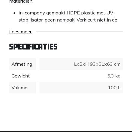
materialen.
in-company gemaakt HDPE plastic met UV-
stabilisator, geen namaak! Verkleurt niet in de
zon.
Lees meer
eenvoudig te monteren, montagematerialen zijn
niet inbegrepen
Specificaties
Afmeting
LxBxH 93x61x63 cm
Gewicht
5,3 kg
Volume
100 L