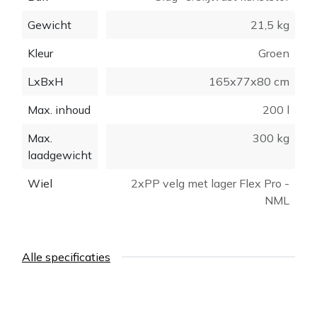
- Bak: slag- & slijtvast kunststof
Gewicht
21,5 kg
- Inhoud: 200 l
- LxBxH: 165x77x80 cm
Kleur
Groen
- Aslengte: 200 mm
LxBxH
165x77x80 cm
- Laad max.: 300 kg
- Gewicht:21.5 kg
Max. inhoud
200 l
Max.
300 kg
laadgewicht
Wiel
2xPP velg met lager Flex Pro -
NML
Alle specificaties