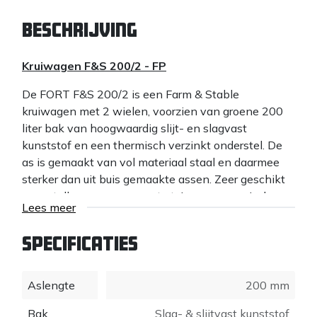
Beschrijving
Kruiwagen F&S 200/2 - FP
De FORT F&S 200/2 is een Farm & Stable
kruiwagen met 2 wielen, voorzien van groene 200
liter bak van hoogwaardig slijt- en slagvast
kunststof en een thermisch verzinkt onderstel. De
as is gemaakt van vol materiaal staal en daarmee
sterker dan uit buis gemaakte assen. Zeer geschikt
voor stallen, maneges, grote tuinen en agrarische
Lees meer
producten.
hoogwaardige UV-stabilisator in alle kunststof
Specificaties
onderdelen, verkleurt niet in de zon
Aslengte
200 mm
Productgegevens:
Bak
Slag- & slijtvast kunststof
- Wiel: 2xPP velg met lager Flex Pro - NML