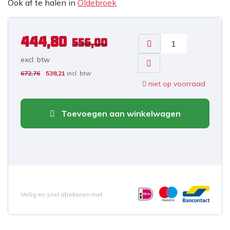
Ook af te halen in
Oldebroek
444,80
556,00
excl. b
tw
672,76
538,21
incl. btw
niet op voorraad
Toevoegen aan winkelwagen
Veilig en snel afrekenen met