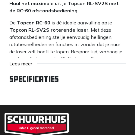
Haal het maximale uit je Topcon RL-SV2S met
de RC-60 afstandsbediening.
De
Topcon RC-60
is dé ideale aanvulling op je
Topcon RL-SV2S roterende laser
. Met deze
afstandsbediening stel je eenvoudig hellingen,
rotatiesnelheden en functies in, zonder dat je naar
de laser zelf hoeft te lopen. Bespaar tijd, verhoog je
werkcomfort en werk efficiënter – zelfs op grotere
Lees meer
afstanden.
Belangrijkste kenmerken:
Specificaties
✅
Volledige controle op afstand
– Pas
instellingen aan tot wel 100 meter afstand.
✅
Compatibel met de RL-SV2S
– Perfect
afgestemd op jouw Topcon roterende laser.
✅
Gebruiksvriendelijk
– Duidelijke knoppen en
intuïtieve bediening.
✅
Bespaar tijd & energie
– Geen onnodige