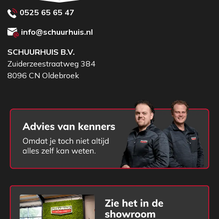
onderbrekingen meer tijdens het meten of
0525 65 65 47
nivelleren.
info@schuurhuis.nl
Of je nu werkt aan funderingen, hellingen of
algemene bouwtoepassingen – de Topcon RC-60
SCHUURHUIS B.V.
maakt je werk
Zuiderzeestraatweg 384
8096 CN Oldebroek