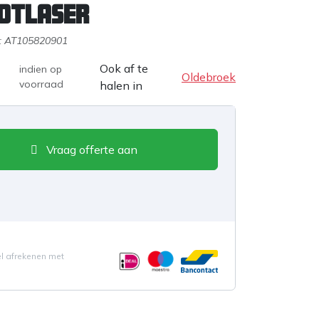
otlaser
:
AT105820901
Ook af te
indien op
Oldebroek
voorraad
halen in
Vraag offerte aan
el afrekenen met