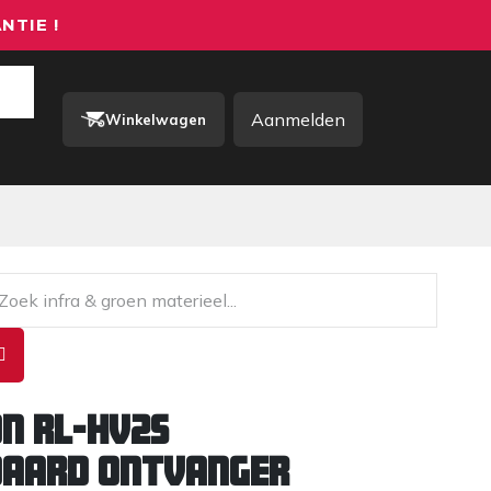
NTIE !
Aanmelden
Winkelwagen
rkkleding / PBM
Contact
n RL-HV2S
aard ontvanger