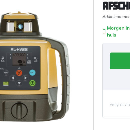
afsch
Artikelnummer
Morgen in
huis
Veilig en sn