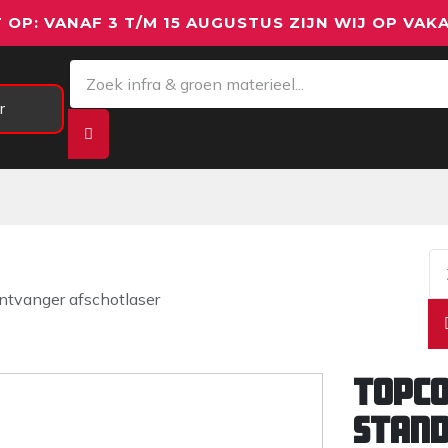
 OP: VANAF 3 T/M 15 AUGUSTUS ZIJN WIJ OP VAKA
r
Meetapparatuur
Aanhangwagens
We
tvanger afschotlaser
Topco
stand