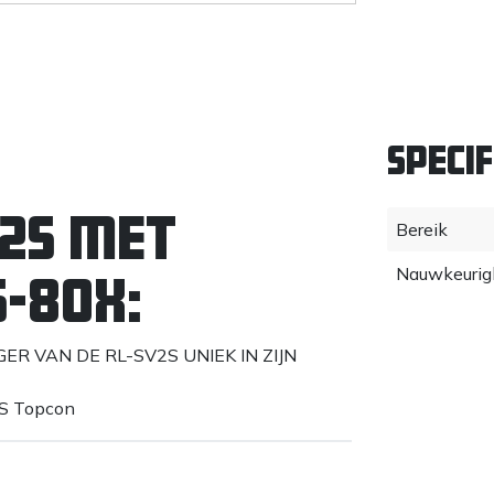
Specif
V2S met
Bereik
Nauwkeurig
-80X:
GER VAN DE RL-SV2S UNIEK IN ZIJN
2S Topcon
laser - de RL-HV2S - bepaalt opnieuw de
envoudige bediening en nauwkeurigheid. De
en unieke prijs!