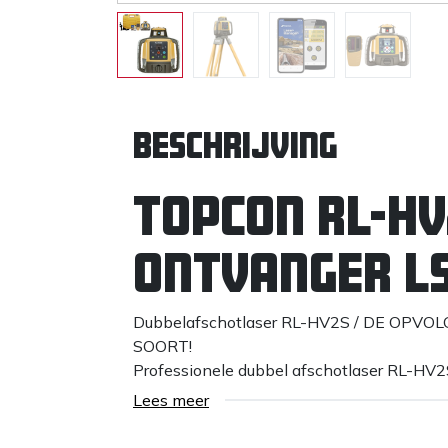
Beschrijving
Topcon RL-H
ontvanger LS
Dubbelafschotlaser RL-HV2S / DE OPVOL
SOORT!
Professionele dubbel afschotlaser RL-HV
Topcon`s allernieuwste generatie afschot
Lees meer
standaard in de markt voor wat betreft e
laser biedt de kwaliteit van Topcon tegen e