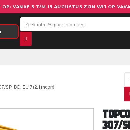
 OP: VANAF 3 T/M 15 AUGUSTUS ZIJN WIJ OP VAKA
r
Meetapparatuur
Aanhangwagens
We
/SP, DD, EU 7(2.1mgon)
TOPCO
307/SP