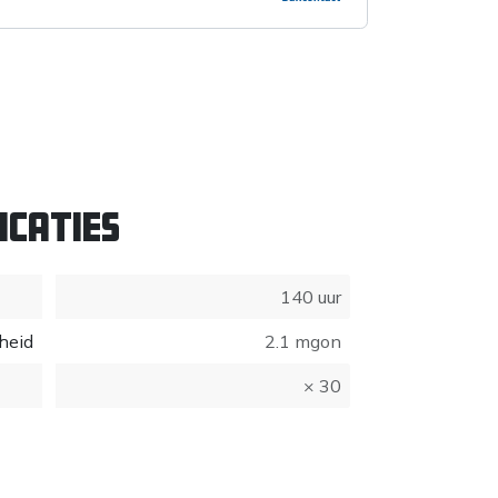
icaties
140 uur
heid
2.1 mgon
× 30