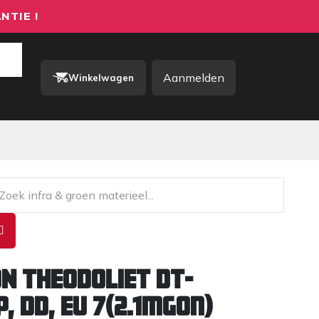
NTIE !
Aanmelden
Winkelwagen
rkkleding / PBM
Contact
N THEODOLIET DT-
, DD, EU 7(2.1mgon)