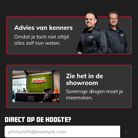
de meest veeleisende omstandigheden.
Betrouwbaarheid voor
Professionals en
Consumenten
Met Aspen D kunt u rekenen op betrouwbaarheid,
ongeacht uw gebruikersniveau. Van professionele
toepassingen waarbij de prestaties van vitaal
belang zijn, tot consumentengebruik waarbij
efficiëntie en gemak voorop staan, Aspen D voldoet
aan al uw verwachtingen.
Milieuvriendelijk en
Efficiënt
Direct op de hoogte?
Aspen D is niet alleen vriendelijk voor uw motor,
maar ook voor het milieu. Met een lager gehalte aan