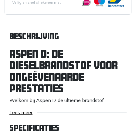
Veilig en snel afrekenen met
Beschrijving
Aspen D: De
Dieselbrandstof voor
Ongeëvenaarde
Prestaties
Welkom bij Aspen D, de ultieme brandstof
ontworpen voor dieselmotoren en
Lees meer
dieselverwarmers, of ze nu worden gebruikt in
professionele omgevingen of voor
Specificaties
consumententoepassingen. Met Aspen D kunt u