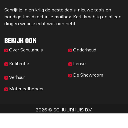
schadelijke stoffen en een verbeterde efficiëntie
vermindert Aspen D niet alleen de impact op de
Schrijf je in en krijg de beste deals, nieuwe tools en
omgeving, maar zorgt het ook voor een zuiniger
handige tips direct in je mailbox. Kort, krachtig en alleen
brandstofverbruik.
dingen waar je echt wat aan hebt.
Kies voor Aspen D en ervaar de kracht,
betrouwbaarheid en milieuvriendelijkheid die uw
Bekijk ook
dieselmotor verdient. Maak vandaag nog de
Over Sc​huurhuis
Onderhoud
overstap naar Aspen D en ontdek de voordelen!
Kalibratie
Lease
De Showroom
Verhuur
Materieelbeheer
2026 © SCHUURHUIS B.V.
Privacy
​• ​