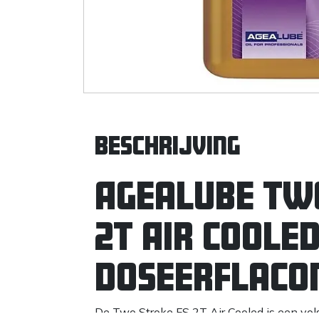
Beschrijving
Agealube Two
2T Air Coole
doseerflaco
De Two Stroke FS 2T Air Cooled is een vol