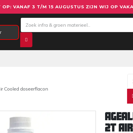
 OP: VANAF 3 T/M 15 AUGUSTUS ZIJN WIJ OP VAKA
r
Meetapparatuur
Aanhangwagens
We
r Cooled doseerflacon
Ageal
2T Ai