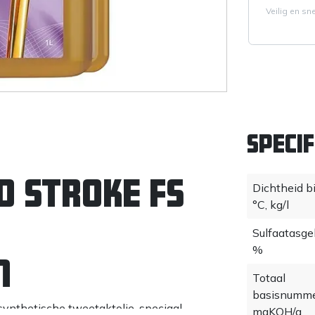
Veilig en sn
Specif
 Stroke FS
Dichtheid bi
°C, kg/l
d
Sulfaatasge
%
n
Totaal
basisnumme
synthetische tweetaktolie, speciaal
mgKOH/g