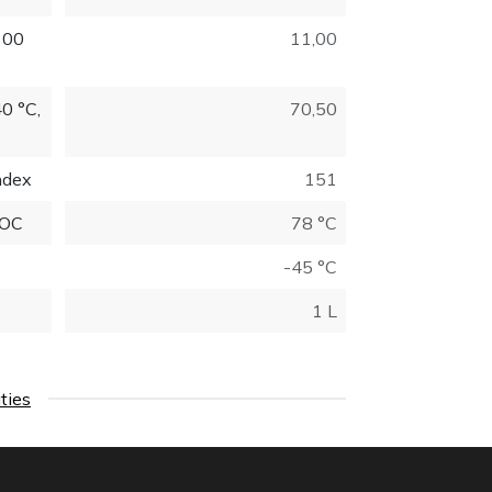
100
11,00
40 °C,
70,50
ndex
151
COC
78 °C
-45 °C
1 L
aties