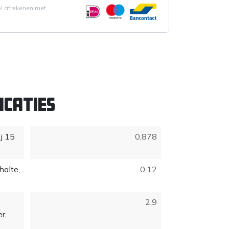
el afrekenen met
icaties
j 15
0,878
halte,
0,12
2,9
r,