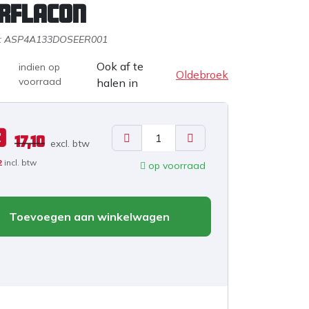
rflacon
:
ASP4A133DOSEER001
Ook af te
indien op
Oldebroek
voorraad
halen in
9
17,10
excl. b
tw
2
incl. btw
op voorraad
Toevoegen aan winkelwagen