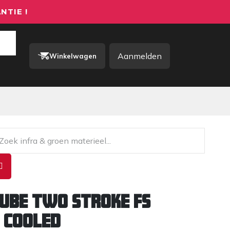
NTIE !
Aanmelden
Winkelwagen
rkkleding / PBM
Contact
ube Two Stroke FS
r Cooled