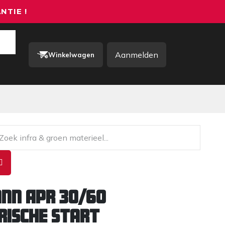
NTIE !
Aanmelden
Winkelwagen
rkkleding / PBM
Contact
nn APR 30/60
rische start