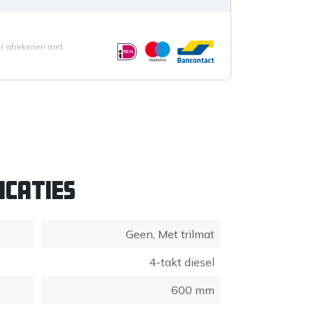
el afrekenen met
icaties
Geen
,
Met trilmat
4-takt diesel
600 mm