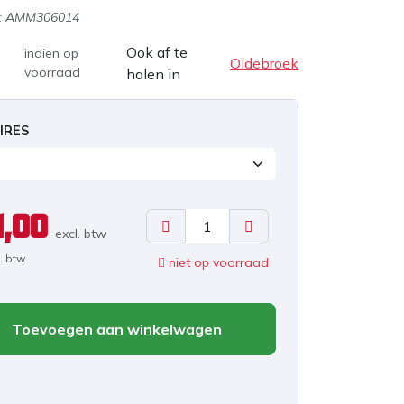
:
AMM306014
Ook af te
indien op
Oldebroek
voorraad
halen in
IRES
1,00
excl. b
tw
l. btw
niet op voorraad
Toevoegen aan winkelwagen