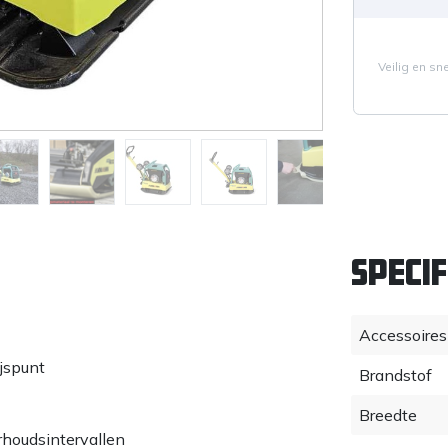
Veilig en sn
Specif
Accessoires
jspunt
Brandstof
Breedte
rhoudsintervallen