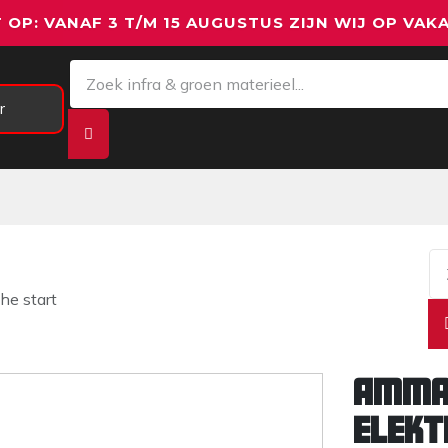
 OP: VANAF 3 T/M 15 AUGUSTUS ZIJN WIJ OP VAKA
r
Meetapparatuur
Aanhangwagens
We
e start
Amma
elekt