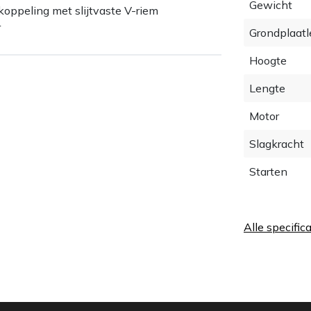
Gewicht
koppeling met slijtvaste V-riem
r
Grondplaatl
Hoogte
Lengte
Motor
Slagkracht
Starten
Alle specific