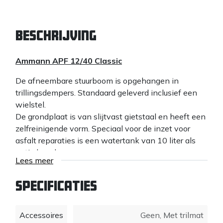
Beschrijving
Ammann APF 12/40 Classic
De afneembare stuurboom is opgehangen in
trillingsdempers. Standaard geleverd inclusief een
wielstel.
De grondplaat is van slijtvast gietstaal en heeft een
zelfreinigende vorm. Speciaal voor de inzet voor
asfalt reparaties is een watertank van 10 liter als
optie leverbaar.
Lees meer
De slijtvaste riemaandrijving is goed beschermd
tegen vuil en stof. Verder is de machine uitgevoerd
Specificaties
met handgreep en hijsbeugel
Accessoires
Geen
,
Met trilmat