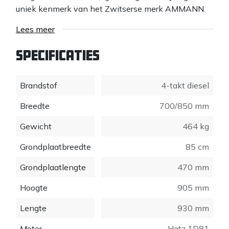
uniek kenmerk van het Zwitserse merk AMMANN.
Voordeel; doordat er geen v-snaar in de aandrijving
Lees meer
zit is het jaarlijkse onderhoud zoals spannen en
vervangen niet nodig. Ook kan er geen slip in de
Specificaties
aandrijving optreden waardoor het
verdichtingsresultaat altijd constant is. En behoort
Brandstof
4-takt diesel
stilstand, door bijvoorbeeld een geknapte v-snaar,
tot het verleden.
Breedte
700/850 mm
Gewicht
464 kg
Grondplaatbreedte
85 cm
Grondplaatlengte
470 mm
Hoogte
905 mm
Lengte
930 mm
Motor
Hatz 1D81