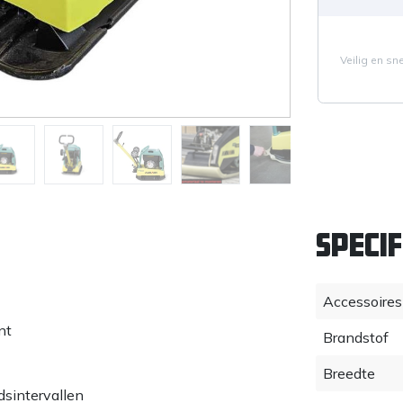
Veilig en sn
Specif
Accessoires
nt
Brandstof
Breedte
dsintervallen