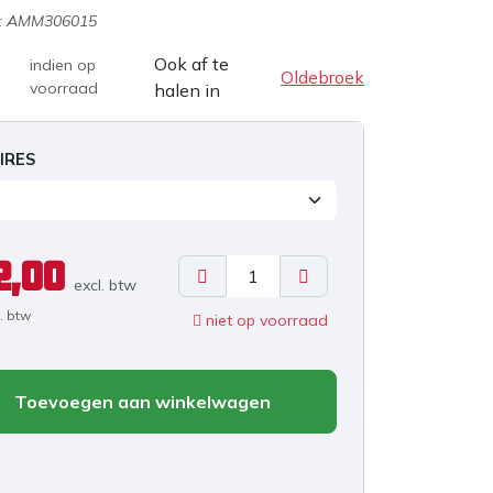
:
AMM306015
Ook af te
indien op
Oldebroek
voorraad
halen in
IRES
2,00
excl. b
tw
l. btw
niet op voorraad
Toevoegen aan winkelwagen