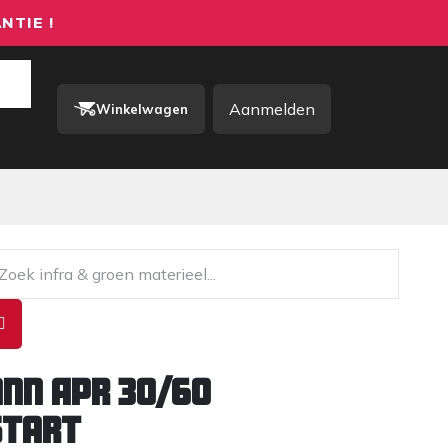
NTIE !
Aanmelden
Winkelwagen
rkkleding / PBM
Contact
nn APR 30/60
start