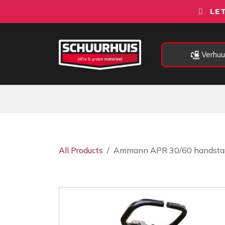
Overslaan naar inhoud
LET
Verhuu
Alle categorieën
Machines
All Products
Ammann APR 30/60 handsta