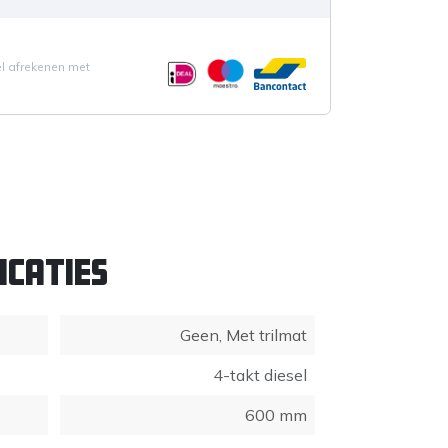
el afrekenen met
icaties
Geen
,
Met trilmat
4-takt diesel
600 mm