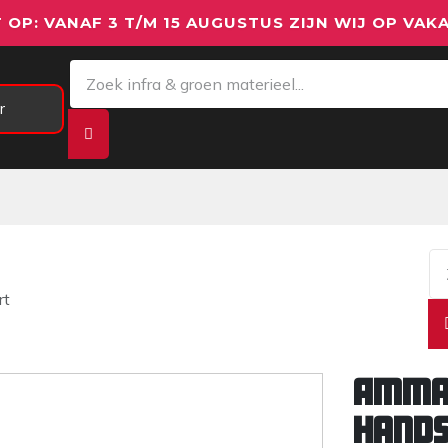
 OP: VANAF 3 T/M 15 AUGUSTUS ZIJN WIJ OP VAKA
r
Meetapparatuur
Aanhangwagens
We
rt
Amma
hand