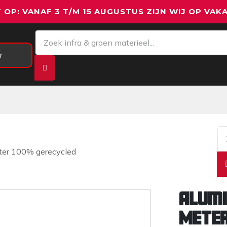
 OP: VANAF 3 T/M 15 AUGUSTUS ZIJN WIJ OP VAKA
r
Meetapparatuur
Aanhangwagens
We
ter 100% gerecycled
Alumi
Meter