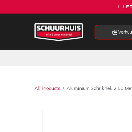
Overslaan naar inhoud
LET
Verhuu
Alle categorieën
Machines
All Products
Aluminium Schrikhek 2.50 Me