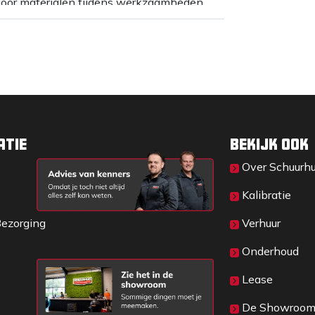
oor materialen tijdens werkzaamheden
 op een vlakke plaat. Deze plaat kan
lanken eventueel vervangen kunnen worden
ROW richtlijnen)
atie
Bekijk ook
Over Sc​huurh
Kalibratie
Bezorging
Verhuur
Onderhoud
Lease
De Showroo