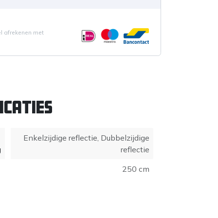
el afrekenen met
icaties
Enkelzijdige reflectie
,
Dubbelzijdige
g
reflectie
250 cm