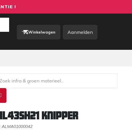
NTIE !
Aanmelden
Winkelwagen
rkkleding / PBM
Contact
AL43SH21 knipper
:
ALMA01000042