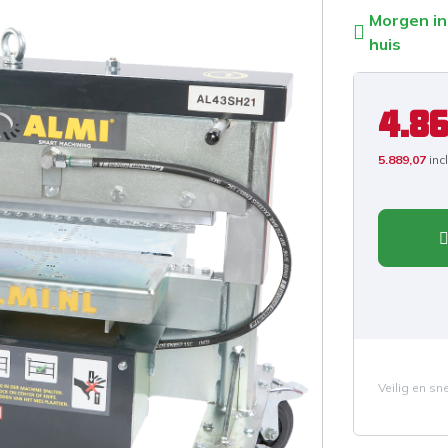
Morgen in
huis
4.86
5.889,07
inc
Veilig en sn