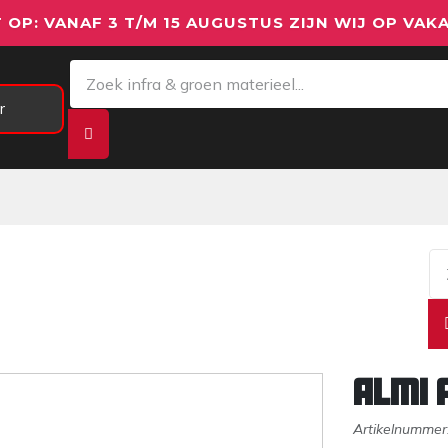
 OP: VANAF 3 T/M 15 AUGUSTUS ZIJN WIJ OP VAKA
r
Meetapparatuur
Aanhangwagens
We
Almi 
Artikelnummer