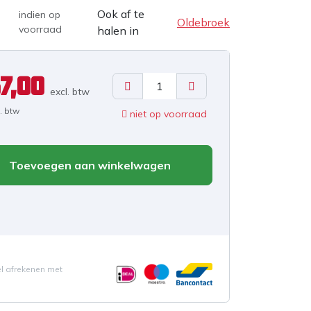
Ook af te
indien op
Oldebroek
voorraad
halen in
7,00
excl. b
tw
l. btw
niet op voorraad
Toevoegen aan winkelwagen
el afrekenen met