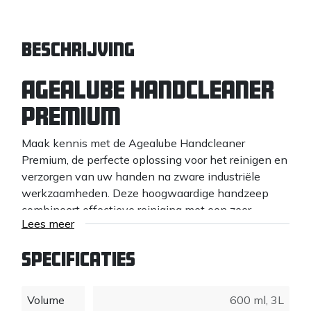
Beschrijving
Agealube Handcleaner
Premium
Maak kennis met de Agealube Handcleaner
Premium, de perfecte oplossing voor het reinigen en
verzorgen van uw handen na zware industriële
werkzaamheden. Deze hoogwaardige handzeep
combineert effectieve reiniging met een zeer
Lees meer
aangename geur, waardoor het een genot is om te
gebruiken.
Specificaties
Effectieve Reiniging &
Absorptie
Volume
600 ml
,
3L