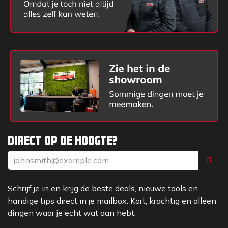
of het nu in een werkplaats, garage of industriële
omgeving is. Het is perfect geschikt om de meest
uiteenlopende soorten vuil op een milde wijze te
verwijderen van de huid.
Gebruiksaanwijzing
Voor optimaal gebruik kan de handzeep zowel nat
als droog worden toegepast. Neem de gewenste
hoeveelheid en wrijf totdat het vuil loskomt van de
huid. Spoel daarna zorgvuldig en overvloedig af met
water en droog af met een schone handdoek.
Direct op de hoogte?
Kies voor Agealube
Handcleaner Premium
Schrijf je in en krijg de beste deals, nieuwe tools en
Investeer in de gezondheid van uw huid met de
handige tips direct in je mailbox. Kort, krachtig en alleen
Agealube Handcleaner Premium. Deze effectieve en
dingen waar je echt wat aan hebt.
milde handzeep zorgt ervoor dat zelfs de zwaarste