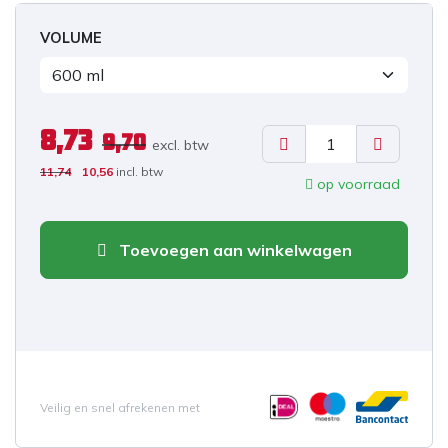
VOLUME
8,73
9,70
excl. b
tw
11,74
10,56
incl. btw
op voorraad
Toevoegen aan winkelwagen
Veilig en snel afrekenen met