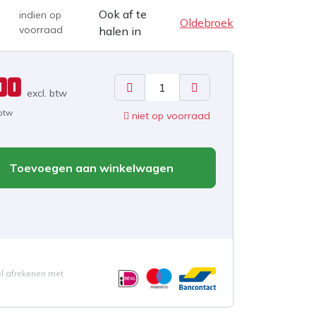
Ook af te
indien op
Oldebroek
voorraad
halen in
00
excl. b
tw
 btw
niet op voorraad
Toevoegen aan winkelwagen
el afrekenen met