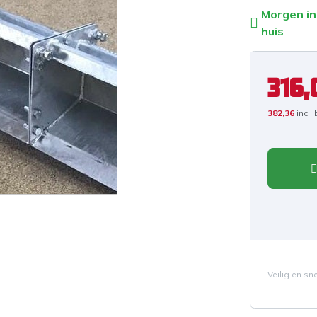
Morgen in
huis
316,
382,36
incl.
Veilig en sn