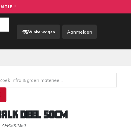
NTIE !
Aanmelden
Winkelwagen
rkkleding / PBM
Contact
balk deel 50CM
:
AFR30CM50