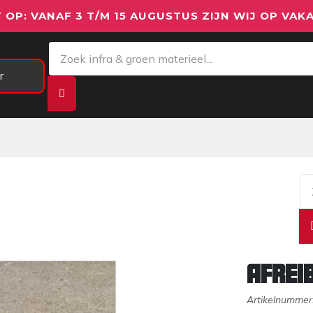
 OP: VANAF 3 T/M 15 AUGUSTUS ZIJN WIJ OP VAKA
r
Meetapparatuur
Aanhangwagens
We
Afrei
Artikelnummer