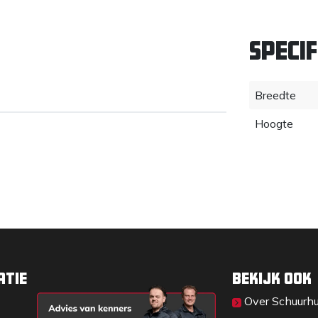
Specif
Breedte
Hoogte
atie
Bekijk ook
Over Sc​huurh