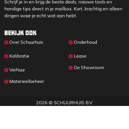
Schrijf je in en krijg de beste deals, nieuwe tools en
handige tips direct in je mailbox. Kort, krachtig en alleen
dingen waar je echt wat aan hebt.
Bekijk ook
Over Sc​huurhuis
Onderhoud
Kalibratie
Lease
De Showroom
Verhuur
Materieelbeheer
2026 © SCHUURHUIS B.V.
Privacy
​• ​
Algemene voorwaarden