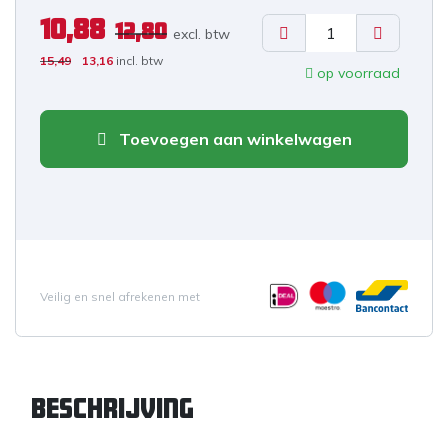
10,88
12,80
excl. b
tw
15,49
13,16
incl. btw
op voorraad
Toevoegen aan winkelwagen
Veilig en snel afrekenen met
Beschrijving