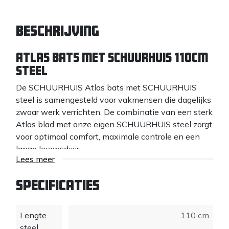
Beschrijving
Atlas Bats met SCHUURHUIS 110cm
Steel
De SCHUURHUIS Atlas bats met SCHUURHUIS
steel is samengesteld voor vakmensen die dagelijks
zwaar werk verrichten. De combinatie van een sterk
Atlas blad met onze eigen SCHUURHUIS steel zorgt
voor optimaal comfort, maximale controle en een
lange levensduur.
Lees meer
De bats is voorzien van ronde opstapjes voor extra
comfort en grip tijdens het intrappen. Hierdoor werk
Specificaties
je krachtiger en met minder belasting op voeten en
lichaam. Het sterke Atlas blad is slijtvast en
Lengte
110 cm
geschikt voor intensief gebruik in grondwerk, infra
steel