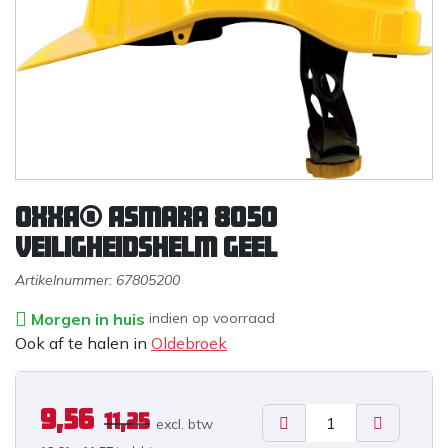
OXXA® Asmara 8050
veiligheidshelm geel
Artikelnummer:
67805200
Morgen in huis
indien op voorraad
Ook af te halen in
Oldebroek
9,56
11,25
excl. b
tw