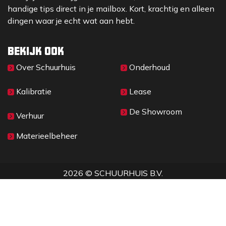
handige tips direct in je mailbox. Kort, krachtig en alleen
dingen waar je echt wat aan hebt.
Bekijk ook
Over Sc​huurhuis
Onderhoud
Kalibratie
Lease
De Showroom
Verhuur
Materieelbeheer
2026 © SCHUURHUIS B.V.
Privacy
​• ​
Algemene voorwaarden
•