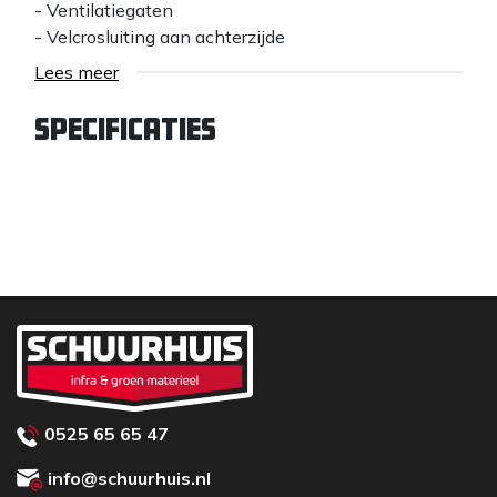
- Ventilatiegaten
- Velcrosluiting aan achterzijde
- 7 cm klep
Lees meer
- One size fits all (54-59 cm)
- Kleur: zwart
Specificaties
0525 65 65 47
info@schuurhuis.nl