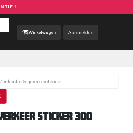
NTIE !
Aanmelden
Winkelwagen
rkkleding / PBM
Contact
erkeer sticker 300