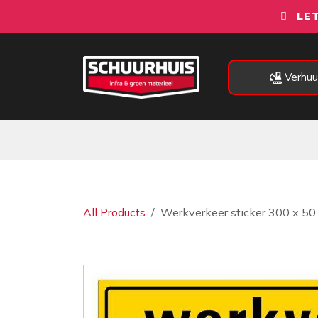
Overslaan naar inhoud
LET
Verhuu
Alle categorieën
Machines
All Products
Werkverkeer sticker 300 x 50