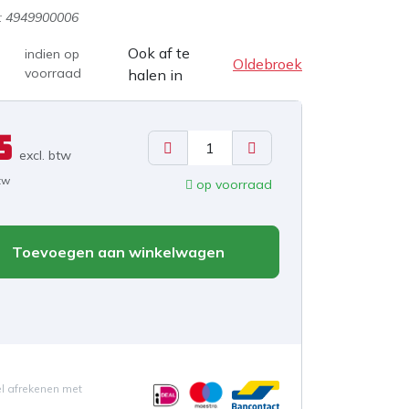
:
4949900006
Ook af te
indien op
Oldebroek
voorraad
halen in
5
excl. b
tw
btw
op voorraad
Toevoegen aan winkelwagen
el afrekenen met