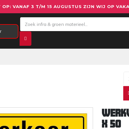
 OP: VANAF 3 T/M 15 AUGUSTUS ZIJN WIJ OP VAKA
r
Meetapparatuur
Aanhangwagens
We
Werkv
x 50